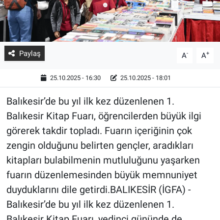
Paylaş
-
+
A
A
25.10.2025 - 16:30
25.10.2025 - 18:01
Balıkesir’de bu yıl ilk kez düzenlenen 1.
Balıkesir Kitap Fuarı, öğrencilerden büyük ilgi
görerek takdir topladı. Fuarın içeriğinin çok
zengin olduğunu belirten gençler, aradıkları
kitapları bulabilmenin mutluluğunu yaşarken
fuarın düzenlemesinden büyük memnuniyet
duyduklarını dile getirdi.BALIKESİR (İGFA) -
Balıkesir’de bu yıl ilk kez düzenlenen 1.
Balıkesir Kitap Fuarı, yedinci gününde de