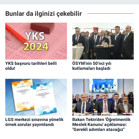
Bunlar da ilginizi çekebilir
YKS başvuru tarihleri belli
ÖSYM’nin 50’nci yılı
oldu!
kutlamaları başladı
LGS merkezi sınavına yönelik
Bakan Tekin'den 'Öğretmenlik
örnek sorular yayımlandı
Meslek Kanunu' açıklaması:
"Gerekli adımları atacağız"