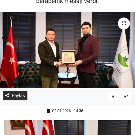
beraberlik mesajı verdi.
Paylaş
-
+
A
A
02.01.2026 - 14:36