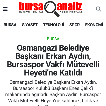
BURSA
Nöbetçi Eczaneler
BURSA
SİYASET
TEKNOLOJİ
SPOR
EKONOMİ
SİYASET
Hava Durumu
BURSA
TEKNOLOJİ
Trafik Durumu
Osmangazi Belediye
Başkanı Erkan Aydın,
SPOR
Süper Lig Puan Durumu ve Fikstür
Bursaspor Vakfı Mütevelli
EKONOMİ
Tüm Manşetler
Heyeti’ne Katıldı
SAĞLIK
Son Dakika Haberleri
Osmangazi Belediye Başkanı Erkan Aydın,
Bursaspor Kulübü Başkanı Enes Çelik’i
ASTROLOJİ
Haber Arşivi
makamında ağırladı. Başkan Aydın, Bursaspor
Vakfı Mütevelli Heyeti’ne katılarak, birlik ve
BLOG