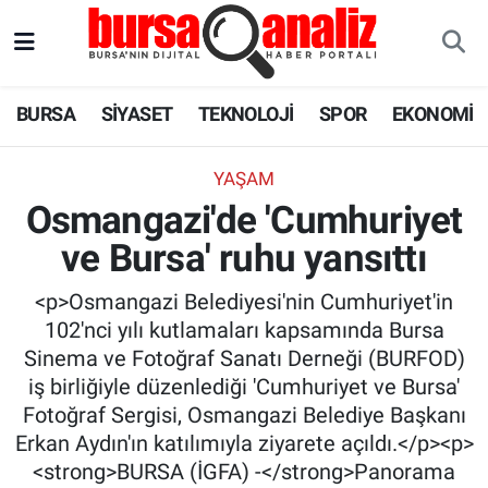
BURSA
Nöbetçi Eczaneler
BURSA
SİYASET
TEKNOLOJİ
SPOR
EKONOMİ
SİYASET
Hava Durumu
YAŞAM
TEKNOLOJİ
Trafik Durumu
Osmangazi'de 'Cumhuriyet
ve Bursa' ruhu yansıttı
SPOR
Süper Lig Puan Durumu ve Fikstür
<p>Osmangazi Belediyesi'nin Cumhuriyet'in
EKONOMİ
Tüm Manşetler
102'nci yılı kutlamaları kapsamında Bursa
Sinema ve Fotoğraf Sanatı Derneği (BURFOD)
SAĞLIK
Son Dakika Haberleri
iş birliğiyle düzenlediği 'Cumhuriyet ve Bursa'
Fotoğraf Sergisi, Osmangazi Belediye Başkanı
ASTROLOJİ
Haber Arşivi
Erkan Aydın'ın katılımıyla ziyarete açıldı.</p><p>
<strong>BURSA (İGFA) -</strong>Panorama
BLOG