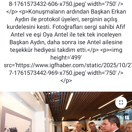
8-1761573432-606-x750.jpeg' width='750' />
</p> <p>Konuşmaların ardından Başkan Erkan
Aydın ile protokol üyeleri, serginin açılış
kurdelesini kesti. Fotoğrafları sergi sahibi Afif
Antel ve eşi Oya Antel ile tek tek inceleyen
Başkan Aydın, daha sonra ise Antel ailesine
teşekkür hediyesi takdim etti.</p> <p><img
height='499'
src='https://www.igfhaber.com/static/2025/10/27
7-1761573442-969-x750.jpeg' width='750' />
</p>