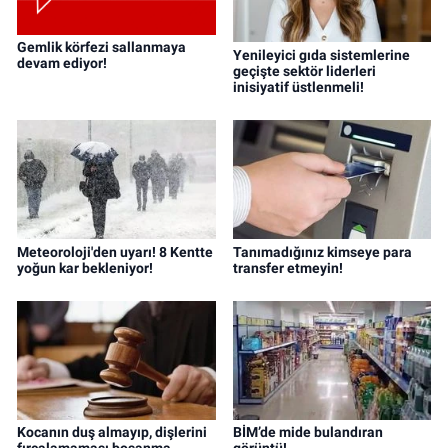
Gemlik körfezi sallanmaya
Yenileyici gıda sistemlerine
devam ediyor!
geçişte sektör liderleri
inisiyatif üstlenmeli!
Meteoroloji'den uyarı! 8 Kentte
Tanımadığınız kimseye para
yoğun kar bekleniyor!
transfer etmeyin!
Kocanın duş almayıp, dişlerini
BİM’de mide bulandıran