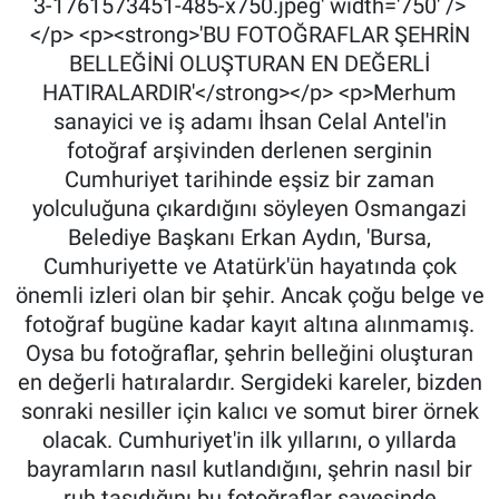
3-1761573451-485-x750.jpeg' width='750' />
</p> <p><strong>'BU FOTOĞRAFLAR ŞEHRİN
BELLEĞİNİ OLUŞTURAN EN DEĞERLİ
HATIRALARDIR'</strong></p> <p>Merhum
sanayici ve iş adamı İhsan Celal Antel'in
fotoğraf arşivinden derlenen serginin
Cumhuriyet tarihinde eşsiz bir zaman
yolculuğuna çıkardığını söyleyen Osmangazi
Belediye Başkanı Erkan Aydın, 'Bursa,
Cumhuriyette ve Atatürk'ün hayatında çok
önemli izleri olan bir şehir. Ancak çoğu belge ve
fotoğraf bugüne kadar kayıt altına alınmamış.
Oysa bu fotoğraflar, şehrin belleğini oluşturan
en değerli hatıralardır. Sergideki kareler, bizden
sonraki nesiller için kalıcı ve somut birer örnek
olacak. Cumhuriyet'in ilk yıllarını, o yıllarda
bayramların nasıl kutlandığını, şehrin nasıl bir
ruh taşıdığını bu fotoğraflar sayesinde