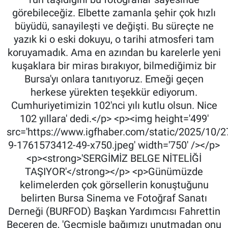
görebileceğiz. Elbette zamanla şehir çok hızlı
büyüdü, sanayileşti ve değişti. Bu süreçte ne
yazık ki o eski dokuyu, o tarihi atmosferi tam
koruyamadık. Ama en azından bu karelerle yeni
kuşaklara bir miras bırakıyor, bilmediğimiz bir
Bursa'yı onlara tanıtıyoruz. Emeği geçen
herkese yürekten teşekkür ediyorum.
Cumhuriyetimizin 102'nci yılı kutlu olsun. Nice
102 yıllara' dedi.</p> <p><img height='499'
src='https://www.igfhaber.com/static/2025/10/27
9-1761573412-49-x750.jpeg' width='750' /></p>
<p><strong>'SERGİMİZ BELGE NİTELİĞİ
TAŞIYOR'</strong></p> <p>Günümüzde
kelimelerden çok görsellerin konuştuğunu
belirten Bursa Sinema ve Fotoğraf Sanatı
Derneği (BURFOD) Başkan Yardımcısı Fahrettin
Beceren de, 'Geçmişle bağımızı unutmadan onu