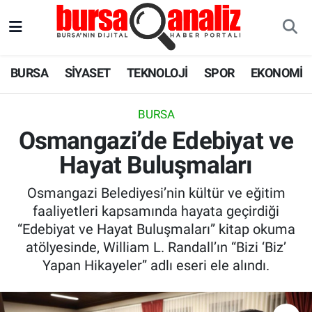
BURSA
Nöbetçi Eczaneler
BURSA
SİYASET
TEKNOLOJİ
SPOR
EKONOMİ
SİYASET
Hava Durumu
BURSA
TEKNOLOJİ
Trafik Durumu
Osmangazi’de Edebiyat ve
Hayat Buluşmaları
SPOR
Süper Lig Puan Durumu ve Fikstür
Osmangazi Belediyesi’nin kültür ve eğitim
EKONOMİ
Tüm Manşetler
faaliyetleri kapsamında hayata geçirdiği
“Edebiyat ve Hayat Buluşmaları” kitap okuma
SAĞLIK
Son Dakika Haberleri
atölyesinde, William L. Randall’ın “Bizi ‘Biz’
Yapan Hikayeler” adlı eseri ele alındı.
ASTROLOJİ
Haber Arşivi
BLOG