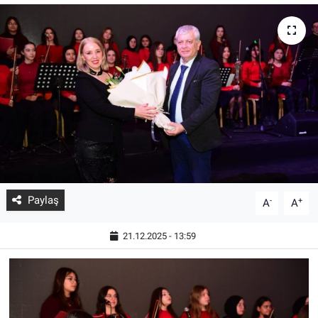
Paylaş
-
+
A
A
21.12.2025 - 13:59