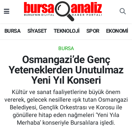
BURSA
Nöbetçi Eczaneler
BURSA
SİYASET
TEKNOLOJİ
SPOR
EKONOMİ
SİYASET
Hava Durumu
BURSA
TEKNOLOJİ
Trafik Durumu
Osmangazi’de Genç
Yeteneklerden Unutulmaz
SPOR
Süper Lig Puan Durumu ve Fikstür
Yeni Yıl Konseri
EKONOMİ
Tüm Manşetler
Kültür ve sanat faaliyetlerine büyük önem
SAĞLIK
Son Dakika Haberleri
vererek, gelecek nesillere ışık tutan Osmangazi
Belediyesi, Gençlik Orkestrası ve Korosu ile
ASTROLOJİ
Haber Arşivi
gönüllere hitap eden nağmeleri ‘Yeni Yıla
Merhaba’ konseriyle Bursalılara işledi.
BLOG