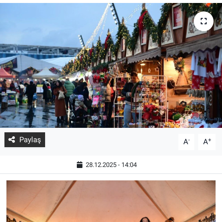
Paylaş
-
+
A
A
28.12.2025 - 14:04