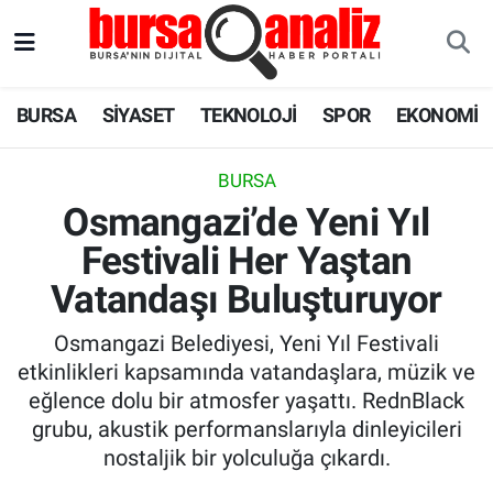
BURSA
Nöbetçi Eczaneler
BURSA
SİYASET
TEKNOLOJİ
SPOR
EKONOMİ
SİYASET
Hava Durumu
BURSA
TEKNOLOJİ
Trafik Durumu
Osmangazi’de Yeni Yıl
Festivali Her Yaştan
SPOR
Süper Lig Puan Durumu ve Fikstür
Vatandaşı Buluşturuyor
EKONOMİ
Tüm Manşetler
Osmangazi Belediyesi, Yeni Yıl Festivali
SAĞLIK
Son Dakika Haberleri
etkinlikleri kapsamında vatandaşlara, müzik ve
eğlence dolu bir atmosfer yaşattı. RednBlack
ASTROLOJİ
Haber Arşivi
grubu, akustik performanslarıyla dinleyicileri
nostaljik bir yolculuğa çıkardı.
BLOG