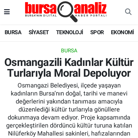
BURSA
Nöbetçi Eczaneler
BURSA
SİYASET
TEKNOLOJİ
SPOR
EKONOMİ
SİYASET
Hava Durumu
BURSA
TEKNOLOJİ
Trafik Durumu
Osmangazili Kadınlar Kültür
Turlarıyla Moral Depoluyor
SPOR
Süper Lig Puan Durumu ve Fikstür
Osmangazi Belediyesi, ilçede yaşayan
EKONOMİ
Tüm Manşetler
kadınların Bursa’nın doğal, tarihi ve manevi
değerlerini yakından tanıması amacıyla
SAĞLIK
Son Dakika Haberleri
düzenlediği kültür turlarıyla gönüllere
dokunmaya devam ediyor. Proje kapsamında
ASTROLOJİ
Haber Arşivi
gerçekleştirilen dördüncü kültür turuna katılan
Nilüferköy Mahallesi sakinleri, hafızalarından
BLOG