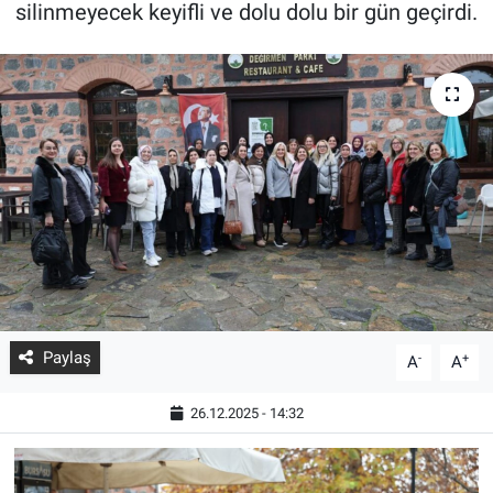
silinmeyecek keyifli ve dolu dolu bir gün geçirdi.
Paylaş
-
+
A
A
26.12.2025 - 14:32