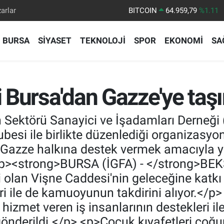
arlar
BITCOIN
64.959,79
%1.11
DOLAR
47,7436
%0.18
BURSA
SİYASET
TEKNOLOJİ
SPOR
EKONOMİ
SA
EURO
55,2510
%0.32
STERLİN
64,4811
%0.38
GRAM ALTIN
6660.55
%0.03
Bursa'dan Gazze'ye taşı
BİST100
13.779
%-14
Sektörü Sanayici ve İşadamları Derneği
esi ile birlikte düzenlediği organizasyon 
n Gazze halkına destek vermek amacıyla y
><p><strong>BURSA (İGFA) - </strong>BEK
bi olan Vişne Caddesi'nin geleceğine katk
eri ile de kamuoyunun takdirini alıyor.<
hizmet veren iş insanlarının destekleri il
nderildi.</p> <p>Çocuk kıyafetleri çoğun