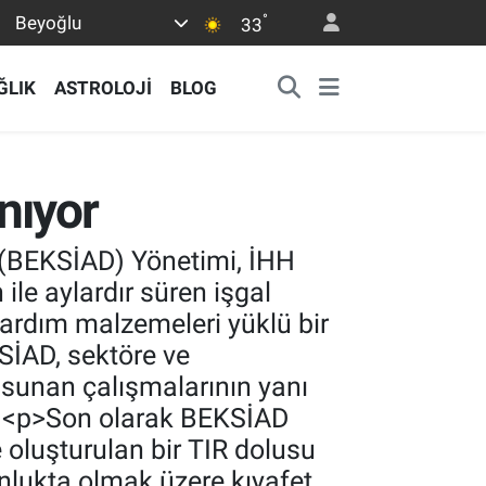
°
Beyoğlu
33
ĞLIK
ASTROLOJİ
BLOG
nıyor
 (BEKSİAD) Yönetimi, İHH
ile aylardır süren işgal
ardım malzemeleri yüklü bir
SİAD, sektöre ve
ı sunan çalışmalarının yanı
/p> <p>Son olarak BEKSİAD
e oluşturulan bir TIR dolusu
lukta olmak üzere kıyafet,