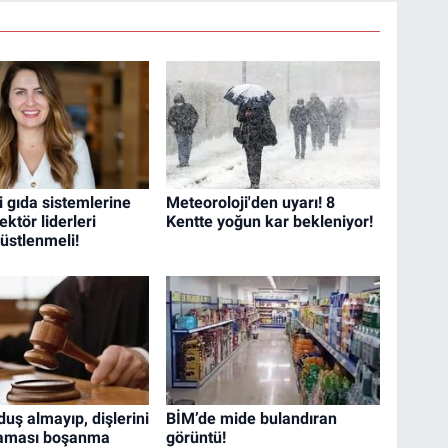
i gıda sistemlerine
Meteoroloji'den uyarı! 8
ektör liderleri
Kentte yoğun kar bekleniyor!
f üstlenmeli!
uş almayıp, dişlerini
BİM’de mide bulandıran
maması boşanma
görüntü!