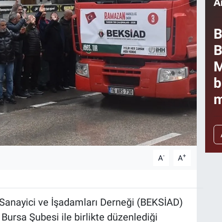
A
B
B
M
b
m
-
+
A
A
Sanayici ve İşadamları Derneği (BEKSİAD)
Bursa Şubesi ile birlikte düzenlediği