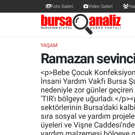
Foto Galeri
Video Galeri
Yaz
BURSA
Nöbetçi Eczaneler
SİYASET
Hava Durumu
YAŞAM
Ramazan sevinci 
TEKNOLOJİ
Trafik Durumu
SPOR
Süper Lig Puan Durumu ve Fikstür
<p>Bebe Çocuk Konfeksiyon 
İnsani Yardım Vakfı Bursa Şub
EKONOMİ
Tüm Manşetler
nedeniyle zor günler geçire
'TIR'ı bölgeye uğurladı.</p
SAĞLIK
Son Dakika Haberleri
sektörlerinin Bursa'daki kal
sıra sosyal ve yardım projel
ASTROLOJİ
Haber Arşivi
üyeleri ve Vişne Caddesi'nde 
BLOG
yardım malzemesi bölgeye gö