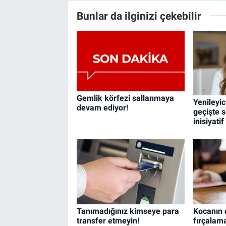
Bunlar da ilginizi çekebilir
Gemlik körfezi sallanmaya
Yenileyic
devam ediyor!
geçişte s
inisiyati
Tanımadığınız kimseye para
Kocanın d
transfer etmeyin!
fırçala