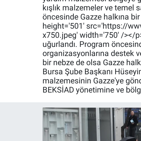
kışlık malzemeler ve temel 
öncesinde Gazze halkına bir
height='501' src='https://
x750.jpeg' width='750' /></
uğurlandı. Program öncesi
organizasyonlarına destek v
bir nebze de olsa Gazze halk
Bursa Şube Başkanı Hüseyin
malzemesinin Gazze'ye gönde
BEKSİAD yönetimine ve bölge