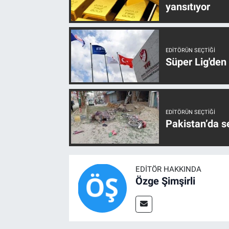
yansıtıyor
EDITÖRÜN SEÇTIĞI
Süper Lig'den
EDITÖRÜN SEÇTIĞI
Pakistan’da s
EDITÖR HAKKINDA
Özge Şimşirli