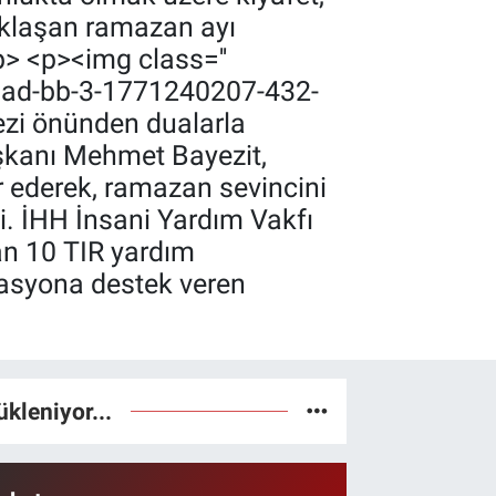
aklaşan ramazan ayı
p> <p><img class=''
siad-bb-3-1771240207-432-
ezi önünden dualarla
kanı Mehmet Bayezit,
r ederek, ramazan sevincini
i. İHH İnsani Yardım Vakfı
n 10 TIR yardım
zasyona destek veren
ükleniyor...