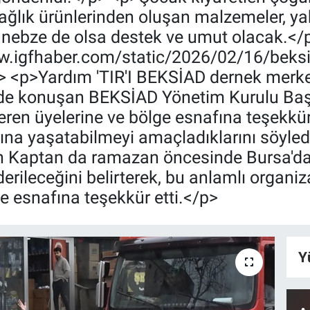
sağlık ürünlerinden oluşan malzemeler, y
 nebze de olsa destek ve umut olacak.</
www.igfhaber.com/static/2026/02/16/bek
p> <p>Yardım 'TIR'I BEKSİAD dernek merk
nde konuşan BEKSİAD Yönetim Kurulu Baş
eren üyelerine ve bölge esnafına teşekkü
ına yaşatabilmeyi amaçladıklarını söyled
 Kaptan da ramazan öncesinde Bursa'da
rileceğini belirterek, bu anlamlı organi
 esnafına teşekkür etti.</p>
Y