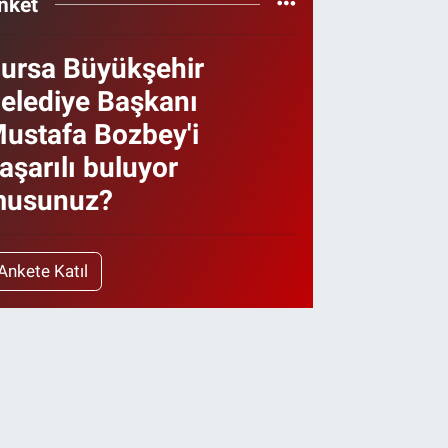
nket
ursa Büyükşehir
elediye Başkanı
ustafa Bozbey'i
aşarılı buluyor
usunuz?
Ankete Katıl