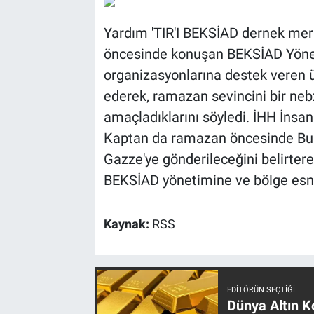
Yardım 'TIR'I BEKSİAD dernek mer
öncesinde konuşan BEKSİAD Yöne
organizasyonlarına destek veren ü
ederek, ramazan sevincini bir neb
amaçladıklarını söyledi. İHH İnsa
Kaptan da ramazan öncesinde Bur
Gazze'ye gönderileceğini belirter
BEKSİAD yönetimine ve bölge esna
Kaynak:
RSS
EDITÖRÜN SEÇTIĞI
Dünya Altın Ko