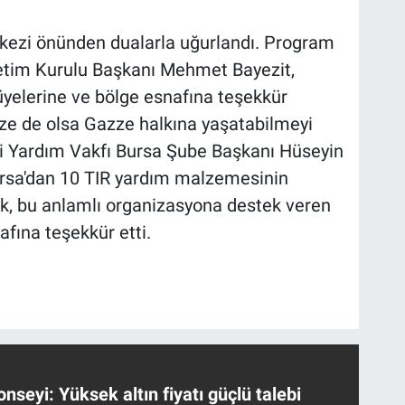
kezi önünden dualarla uğurlandı. Program
tim Kurulu Başkanı Mehmet Bayezit,
yelerine ve bölge esnafına teşekkür
ze de olsa Gazze halkına yaşatabilmeyi
ni Yardım Vakfı Bursa Şube Başkanı Hüseyin
sa'dan 10 TIR yardım malzemesinin
ek, bu anlamlı organizasyona destek veren
fına teşekkür etti.
nseyi: Yüksek altın fiyatı güçlü talebi