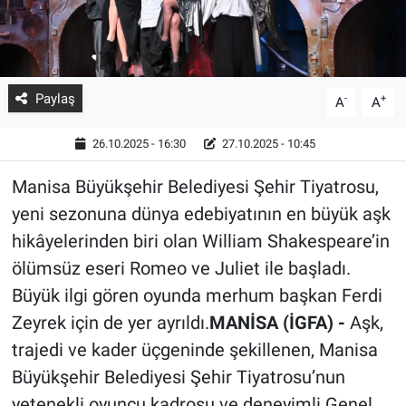
Paylaş
-
+
A
A
26.10.2025 - 16:30
27.10.2025 - 10:45
Manisa Büyükşehir Belediyesi Şehir Tiyatrosu,
yeni sezonuna dünya edebiyatının en büyük aşk
hikâyelerinden biri olan William Shakespeare’in
ölümsüz eseri Romeo ve Juliet ile başladı.
Büyük ilgi gören oyunda merhum başkan Ferdi
Zeyrek için de yer ayrıldı.
MANİSA (İGFA) -
Aşk,
trajedi ve kader üçgeninde şekillenen, Manisa
Büyükşehir Belediyesi Şehir Tiyatrosu’nun
yetenekli oyuncu kadrosu ve deneyimli Genel