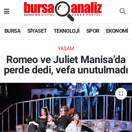
BURSA
Nöbetçi Eczaneler
BURSA
SİYASET
TEKNOLOJİ
SPOR
EKONOMİ
SİYASET
Hava Durumu
YAŞAM
TEKNOLOJİ
Trafik Durumu
Romeo ve Juliet Manisa’da
perde dedi, vefa unutulmadı
SPOR
Süper Lig Puan Durumu ve Fikstür
EKONOMİ
Tüm Manşetler
SAĞLIK
Son Dakika Haberleri
ASTROLOJİ
Haber Arşivi
BLOG