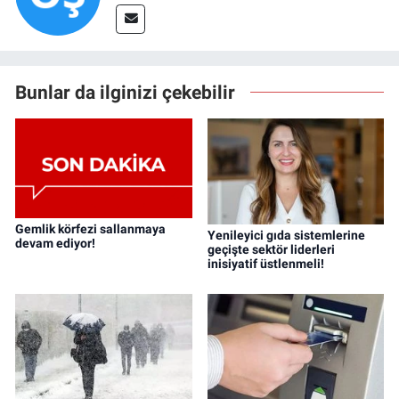
Bunlar da ilginizi çekebilir
Gemlik körfezi sallanmaya
Yenileyici gıda sistemlerine
devam ediyor!
geçişte sektör liderleri
inisiyatif üstlenmeli!