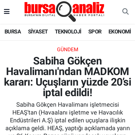
BURSA
Nöbetçi Eczaneler
BURSA
SİYASET
TEKNOLOJİ
SPOR
EKONOMİ
SİYASET
Hava Durumu
GÜNDEM
TEKNOLOJİ
Trafik Durumu
Sabiha Gökçen
Havalimanı'ndan MADKOM
SPOR
Süper Lig Puan Durumu ve Fikstür
kararı: Uçuşların yüzde 20’si
EKONOMİ
Tüm Manşetler
iptal edildi!
SAĞLIK
Son Dakika Haberleri
Sabiha Gökçen Havalimanı işletmecisi
HEAŞ'tan (Havaalanı işletme ve Havacılık
ASTROLOJİ
Haber Arşivi
Endüstrileri A.Ş) iptal edilen uçuşlara ilişkin
açıklama geldi. HEAŞ, yaptığı açıklamada yarın
BLOG