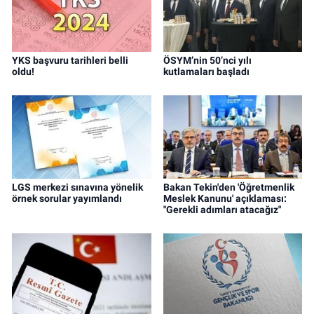
YKS başvuru tarihleri belli
ÖSYM’nin 50’nci yılı
oldu!
kutlamaları başladı
LGS merkezi sınavına yönelik
Bakan Tekin'den 'Öğretmenlik
örnek sorular yayımlandı
Meslek Kanunu' açıklaması:
"Gerekli adımları atacağız"