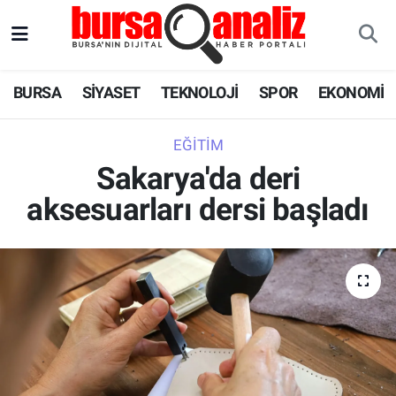
BURSA
Nöbetçi Eczaneler
BURSA
SİYASET
TEKNOLOJİ
SPOR
EKONOMİ
SİYASET
Hava Durumu
EĞITIM
TEKNOLOJİ
Trafik Durumu
Sakarya'da deri
aksesuarları dersi başladı
SPOR
Süper Lig Puan Durumu ve Fikstür
EKONOMİ
Tüm Manşetler
SAĞLIK
Son Dakika Haberleri
ASTROLOJİ
Haber Arşivi
BLOG