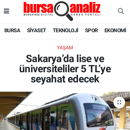
BURSA
Nöbetçi Eczaneler
BURSA
SİYASET
TEKNOLOJİ
SPOR
EKONOMİ
SİYASET
Hava Durumu
YAŞAM
TEKNOLOJİ
Trafik Durumu
Sakarya’da lise ve
üniversiteliler 5 TL’ye
SPOR
Süper Lig Puan Durumu ve Fikstür
seyahat edecek
EKONOMİ
Tüm Manşetler
SAĞLIK
Son Dakika Haberleri
ASTROLOJİ
Haber Arşivi
BLOG