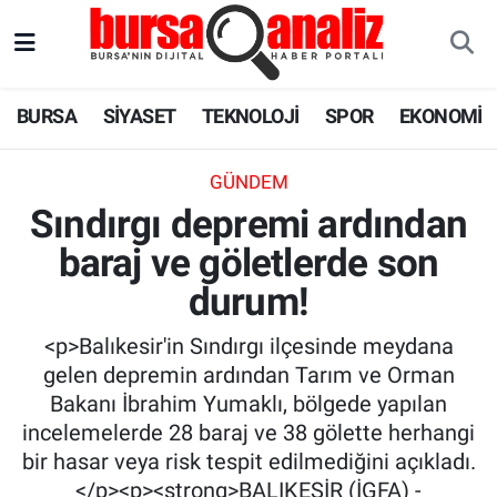
BURSA
Nöbetçi Eczaneler
BURSA
SİYASET
TEKNOLOJİ
SPOR
EKONOMİ
SİYASET
Hava Durumu
GÜNDEM
TEKNOLOJİ
Trafik Durumu
Sındırgı depremi ardından
baraj ve göletlerde son
SPOR
Süper Lig Puan Durumu ve Fikstür
durum!
EKONOMİ
Tüm Manşetler
<p>Balıkesir'in Sındırgı ilçesinde meydana
SAĞLIK
Son Dakika Haberleri
gelen depremin ardından Tarım ve Orman
Bakanı İbrahim Yumaklı, bölgede yapılan
ASTROLOJİ
Haber Arşivi
incelemelerde 28 baraj ve 38 gölette herhangi
bir hasar veya risk tespit edilmediğini açıkladı.
BLOG
</p><p><strong>BALIKESİR (İGFA) -