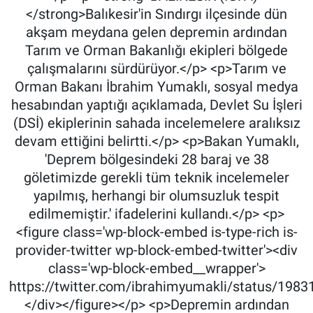
</strong>Balıkesir'in Sındırgı ilçesinde dün
akşam meydana gelen depremin ardından
Tarım ve Orman Bakanlığı ekipleri bölgede
çalışmalarını sürdürüyor.</p> <p>Tarım ve
Orman Bakanı İbrahim Yumaklı, sosyal medya
hesabından yaptığı açıklamada, Devlet Su İşleri
(DSİ) ekiplerinin sahada incelemelere aralıksız
devam ettiğini belirtti.</p> <p>Bakan Yumaklı,
'Deprem bölgesindeki 28 baraj ve 38
göletimizde gerekli tüm teknik incelemeler
yapılmış, herhangi bir olumsuzluk tespit
edilmemiştir.' ifadelerini kullandı.</p> <p>
<figure class='wp-block-embed is-type-rich is-
provider-twitter wp-block-embed-twitter'><div
class='wp-block-embed__wrapper'>
https://twitter.com/ibrahimyumakli/status/19
</div></figure></p> <p>Depremin ardından