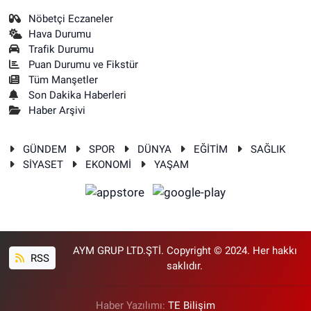
Nöbetçi Eczaneler
Hava Durumu
Trafik Durumu
Puan Durumu ve Fikstür
Tüm Manşetler
Son Dakika Haberleri
Haber Arşivi
GÜNDEM
SPOR
DÜNYA
EĞİTİM
SAĞLIK
SİYASET
EKONOMİ
YAŞAM
AYM GRUP LTD.ŞTİ. Copyright © 2024. Her hakkı
RSS
saklıdır.
Haber Yazılımı:
TE Bilişim