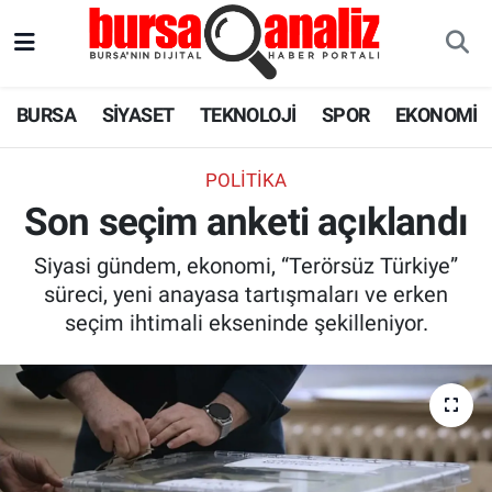
BURSA
Nöbetçi Eczaneler
BURSA
SİYASET
TEKNOLOJİ
SPOR
EKONOMİ
SİYASET
Hava Durumu
POLITIKA
TEKNOLOJİ
Trafik Durumu
Son seçim anketi açıklandı
SPOR
Süper Lig Puan Durumu ve Fikstür
Siyasi gündem, ekonomi, “Terörsüz Türkiye”
süreci, yeni anayasa tartışmaları ve erken
EKONOMİ
Tüm Manşetler
seçim ihtimali ekseninde şekilleniyor.
SAĞLIK
Son Dakika Haberleri
ASTROLOJİ
Haber Arşivi
BLOG