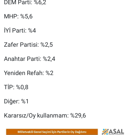
DEM Parti: %6,2
MHP: %5,6
İYİ Parti: %4
Zafer Partisi: %2,5
Anahtar Parti: %2,4
Yeniden Refah: %2
TİP: %0,8
Diğer: %1
Kararsız/Oy kullanmam: %29,6