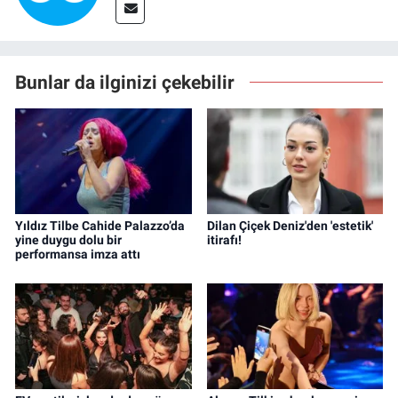
Bunlar da ilginizi çekebilir
Yıldız Tilbe Cahide Palazzo’da
Dilan Çiçek Deniz'den 'estetik'
yine duygu dolu bir
itirafı!
performansa imza attı