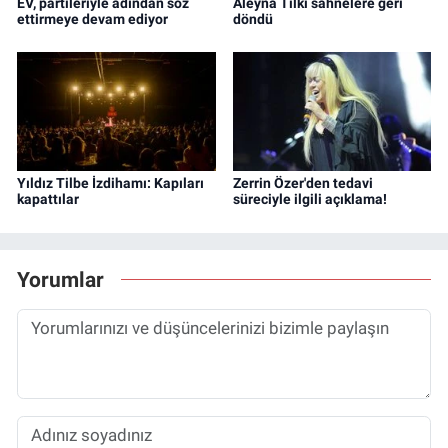
EV, partileriyle adından söz
Aleyna Tilki sahnelere geri
ettirmeye devam ediyor
döndü
Yıldız Tilbe İzdihamı: Kapıları
Zerrin Özer'den tedavi
kapattılar
süreciyle ilgili açıklama!
Yorumlar