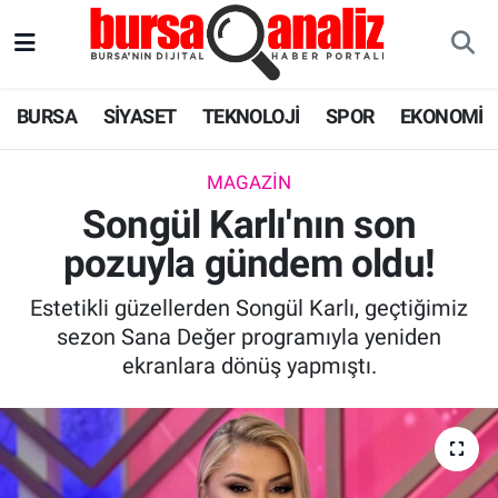
BURSA
Nöbetçi Eczaneler
BURSA
SİYASET
TEKNOLOJİ
SPOR
EKONOMİ
SİYASET
Hava Durumu
MAGAZIN
TEKNOLOJİ
Trafik Durumu
Songül Karlı'nın son
pozuyla gündem oldu!
SPOR
Süper Lig Puan Durumu ve Fikstür
Estetikli güzellerden Songül Karlı, geçtiğimiz
EKONOMİ
Tüm Manşetler
sezon Sana Değer programıyla yeniden
ekranlara dönüş yapmıştı.
SAĞLIK
Son Dakika Haberleri
ASTROLOJİ
Haber Arşivi
BLOG