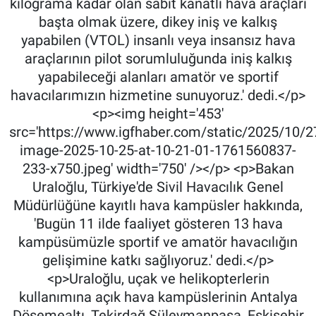
kilograma kadar olan sabit kanatlı hava araçları
başta olmak üzere, dikey iniş ve kalkış
yapabilen (VTOL) insanlı veya insansız hava
araçlarının pilot sorumluluğunda iniş kalkış
yapabileceği alanları amatör ve sportif
havacılarımızın hizmetine sunuyoruz.' dedi.</p>
<p><img height='453'
src='https://www.igfhaber.com/static/2025/10/
image-2025-10-25-at-10-21-01-1761560837-
233-x750.jpeg' width='750' /></p> <p>Bakan
Uraloğlu, Türkiye'de Sivil Havacılık Genel
Müdürlüğüne kayıtlı hava kampüsler hakkında,
'Bugün 11 ilde faaliyet gösteren 13 hava
kampüsümüzle sportif ve amatör havacılığın
gelişimine katkı sağlıyoruz.' dedi.</p>
<p>Uraloğlu, uçak ve helikopterlerin
kullanımına açık hava kampüslerinin Antalya
Döşemealtı, Tekirdağ Süleymanpaşa, Eskişehir