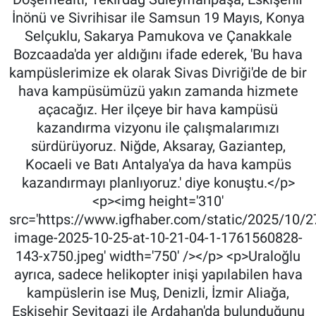
İnönü ve Sivrihisar ile Samsun 19 Mayıs, Konya
Selçuklu, Sakarya Pamukova ve Çanakkale
Bozcaada'da yer aldığını ifade ederek, 'Bu hava
kampüslerimize ek olarak Sivas Divriği'de de bir
hava kampüsümüzü yakın zamanda hizmete
açacağız. Her ilçeye bir hava kampüsü
kazandırma vizyonu ile çalışmalarımızı
sürdürüyoruz. Niğde, Aksaray, Gaziantep,
Kocaeli ve Batı Antalya'ya da hava kampüs
kazandırmayı planlıyoruz.' diye konuştu.</p>
<p><img height='310'
src='https://www.igfhaber.com/static/2025/10/
image-2025-10-25-at-10-21-04-1-1761560828-
143-x750.jpeg' width='750' /></p> <p>Uraloğlu
ayrıca, sadece helikopter inişi yapılabilen hava
kampüslerin ise Muş, Denizli, İzmir Aliağa,
Eskişehir Seyitgazi ile Ardahan'da bulunduğunu