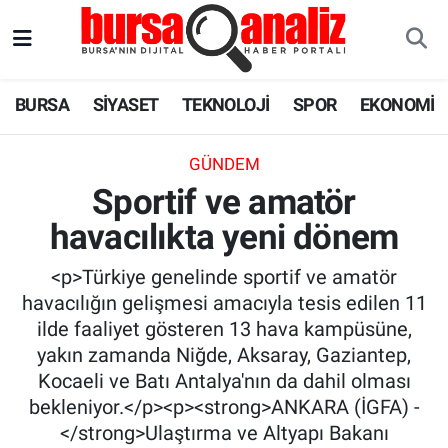
BURSA
Nöbetçi Eczaneler
BURSA
SİYASET
TEKNOLOJİ
SPOR
EKONOMİ
SİYASET
Hava Durumu
GÜNDEM
TEKNOLOJİ
Trafik Durumu
Sportif ve amatör
havacılıkta yeni dönem
SPOR
Süper Lig Puan Durumu ve Fikstür
<p>Türkiye genelinde sportif ve amatör
EKONOMİ
Tüm Manşetler
havacılığın gelişmesi amacıyla tesis edilen 11
ilde faaliyet gösteren 13 hava kampüsüne,
SAĞLIK
Son Dakika Haberleri
yakın zamanda Niğde, Aksaray, Gaziantep,
Kocaeli ve Batı Antalya'nın da dahil olması
ASTROLOJİ
Haber Arşivi
bekleniyor.</p><p><strong>ANKARA (İGFA) -
</strong>Ulaştırma ve Altyapı Bakanı
BLOG