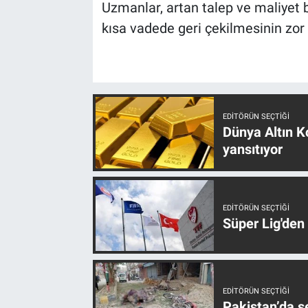
Uzmanlar, artan talep ve maliyet 
kısa vadede geri çekilmesinin zor
EDITÖRÜN SEÇTIĞI
Dünya Altın Ko
yansıtıyor
EDITÖRÜN SEÇTIĞI
Süper Lig'den
EDITÖRÜN SEÇTIĞI
Pakistan’da s