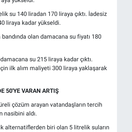
raya yükseldi.
elik su 140 liradan 170 liraya çıktı. İadesiz
0 liraya kadar yükseldi.
a bandında olan damacana su fiyatı 180
i damacana su 215 liraya kadar çıktı.
in ilk alım maliyeti 300 liraya yaklaşarak
DE 50'YE VARAN ARTIŞ
eli çözüm arayan vatandaşların tercih
n nasibini aldı.
lternatiflerden biri olan 5 litrelik suların