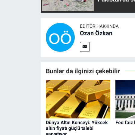
EDITÖR HAKKINDA
Ozan Özkan
Bunlar da ilginizi çekebilir
Dünya Altın Konseyi: Yüksek
Fed faiz 
altın fiyatı güçlü talebi
yansıtıyor