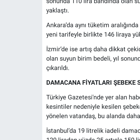
sonunda 110 lira bandında olan suyu
yaklaştı.
Ankara’da aynı tüketim aralığında 
yeni tarifeyle birlikte 146 liraya yü
İzmir’de ise artış daha dikkat çeki
olan suyun birim bedeli, yıl sonund
çıkarıldı.
DAMACANA FİYATLARI ŞEBEKE S
Türkiye Gazetesi'nde yer alan ha
kesintiler nedeniyle kesilen şebe
yönelen vatandaş, bu alanda daha se
İstanbul’da 19 litrelik iadeli dama