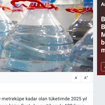
A
B
B
M
b
m
-
+
A
A
30 metreküpe kadar olan tüketimde 2025 yıl