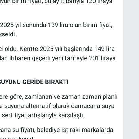
n birim fiyatı, bu ay itibarıyla 120 liraya
2025 yıl sonunda 139 lira olan birim fiyat,
kseldi.
ci oldu. Kentte 2025 yılı başlarında 149 lira
an itibaren geçerli yeni tarifeyle 201 liraya
UYUNU GERİDE BIRAKTI
bere göre, zamlanan ve zaman zaman planlı
ke suyuna alternatif olarak damacana suya
rt fiyat artışlarıyla karşılaştı.
cana su fiyatı, belediye iştiraki markalarda