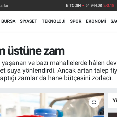
arlar
DOLAR
47,7436
%0.18
EURO
55,2510
%0.32
BURSA
SİYASET
TEKNOLOJİ
SPOR
EKONOMİ
SA
STERLİN
64,4811
%0.38
GRAM ALTIN
6660.55
%0.03
BİST100
13.779
%-14
am üstüne zam
BITCOIN
64.944,08
%-0.18
e yaşanan ve bazı mahallelerde hâlen dev
 suya yönlendirdi. Ancak artan talep fiya
 yaptığı zamlar da hane bütçesini zorladı.
Y