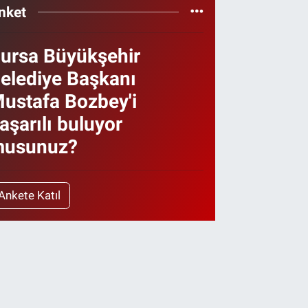
nket
ursa Büyükşehir
elediye Başkanı
ustafa Bozbey'i
aşarılı buluyor
usunuz?
Ankete Katıl