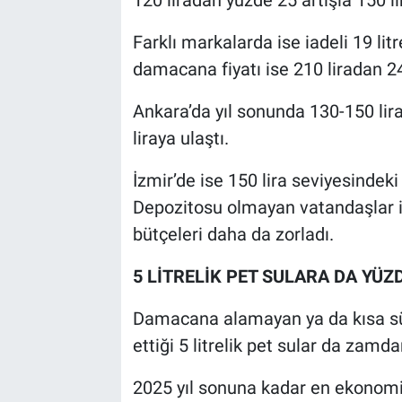
120 liradan yüzde 25 artışla 150 li
Farklı markalarda ise iadeli 19 litr
damacana fiyatı ise 210 liradan 24
Ankara’da yıl sonunda 130-150 lir
liraya ulaştı.
İzmir’de ise 150 lira seviyesindek
Depozitosu olmayan vatandaşlar iç
bütçeleri daha da zorladı.
5 LİTRELİK PET SULARA DA YÜZ
Damacana alamayan ya da kısa sür
ettiği 5 litrelik pet sular da zamda
2025 yıl sonuna kadar en ekonomik a