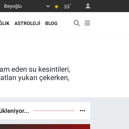
°
Beyoğlu
33
ĞLIK
ASTROLOJİ
BLOG
am eden su kesintileri,
tları yukarı çekerken,
ükleniyor...