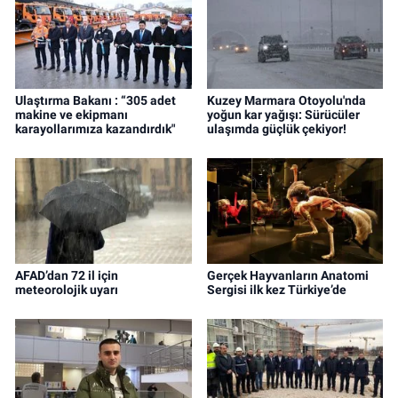
Ulaştırma Bakanı : “305 adet
Kuzey Marmara Otoyolu'nda
makine ve ekipmanı
yoğun kar yağışı: Sürücüler
karayollarımıza kazandırdık"
ulaşımda güçlük çekiyor!
AFAD’dan 72 il için
Gerçek Hayvanların Anatomi
meteorolojik uyarı
Sergisi ilk kez Türkiye’de