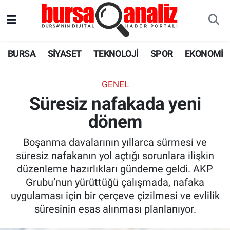
BURSA
Nöbetçi Eczaneler
BURSA
SİYASET
TEKNOLOJİ
SPOR
EKONOMİ
SİYASET
Hava Durumu
GENEL
TEKNOLOJİ
Trafik Durumu
Süresiz nafakada yeni
dönem
SPOR
Süper Lig Puan Durumu ve Fikstür
Boşanma davalarının yıllarca sürmesi ve
EKONOMİ
Tüm Manşetler
süresiz nafakanın yol açtığı sorunlara ilişkin
düzenleme hazırlıkları gündeme geldi. AKP
SAĞLIK
Son Dakika Haberleri
Grubu’nun yürüttüğü çalışmada, nafaka
uygulaması için bir çerçeve çizilmesi ve evlilik
ASTROLOJİ
Haber Arşivi
süresinin esas alınması planlanıyor.
BLOG