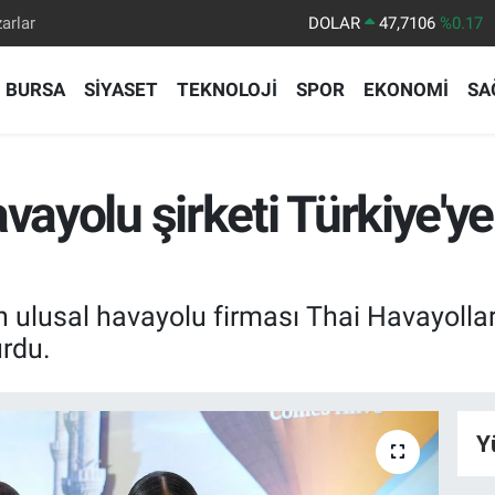
arlar
EURO
55,1652
%0.27
STERLİN
64,4046
%0.35
BURSA
SİYASET
TEKNOLOJİ
SPOR
EKONOMİ
SA
GRAM ALTIN
6648.99
%2.59
BİST100
13.773
%-19
BITCOIN
65.130,04
%1.2
vayolu şirketi Türkiye'ye
ulusal havayolu firması Thai Havayolları, 
rdu.
Y