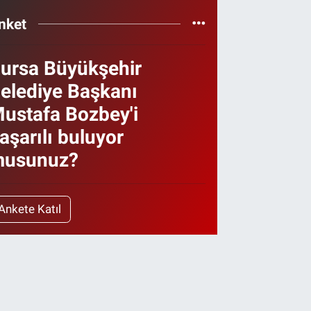
nket
ursa Büyükşehir
elediye Başkanı
ustafa Bozbey'i
aşarılı buluyor
usunuz?
Ankete Katıl