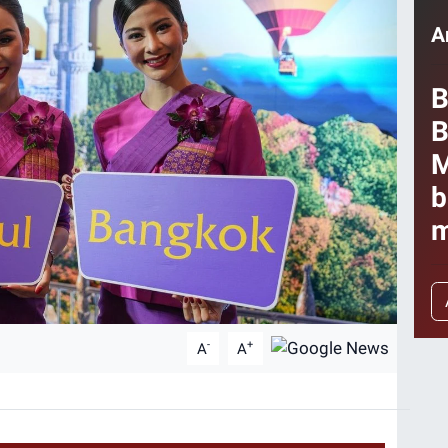
A
B
B
M
b
m
-
+
A
A