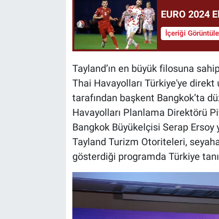
EURO 2024 E
İçeriği Görüntül
Tayland’ın en büyük filosuna sahip
Thai Havayolları Türkiye'ye direkt
tarafından başkent Bangkok’ta düz
Havayolları Planlama Direktörü P
Bangkok Büyükelçisi Serap Ersoy ye
Tayland Turizm Otoriteleri, seyahat
gösterdiği programda Türkiye tanıtı