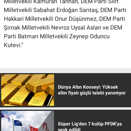
Milletvekili Kamuran Tanhan, DEM Parti Siirt
Milletvekili Sabahat Erdoğan Sarıtaş, DEM Parti
Hakkari Milletvekili Onur Düşünmez, DEM Parti
Şırnak Milletvekili Nevroz Uysal Aslan ve DEM
Parti Batman Milletvekili Zeynep Oduncu
Kutevi."
Dünya Altın Konseyi: Yüksek
altın fiyatı güçlü talebi yansıtıyor
Süper Lig'den 7 kulüp PFDK'ya
sevk edildi