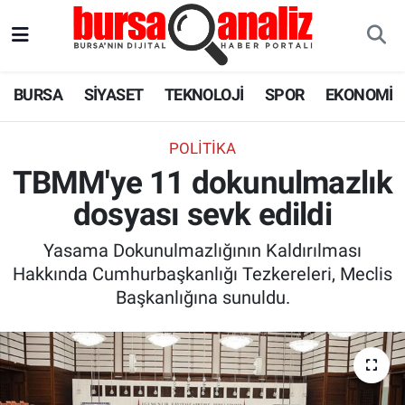
BURSA
Nöbetçi Eczaneler
BURSA
SİYASET
TEKNOLOJİ
SPOR
EKONOMİ
SİYASET
Hava Durumu
POLITIKA
TEKNOLOJİ
Trafik Durumu
TBMM'ye 11 dokunulmazlık
dosyası sevk edildi
SPOR
Süper Lig Puan Durumu ve Fikstür
Yasama Dokunulmazlığının Kaldırılması
EKONOMİ
Tüm Manşetler
Hakkında Cumhurbaşkanlığı Tezkereleri, Meclis
Başkanlığına sunuldu.
SAĞLIK
Son Dakika Haberleri
ASTROLOJİ
Haber Arşivi
BLOG