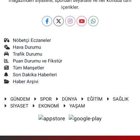
magazinden siyasete, spordan seyahate ve her konuda tüm
içerikler.
Nöbetçi Eczaneler
Hava Durumu
Trafik Durumu
Puan Durumu ve Fikstür
Tüm Manşetler
Son Dakika Haberleri
Haber Arşivi
GÜNDEM
SPOR
DÜNYA
EĞİTİM
SAĞLIK
SİYASET
EKONOMİ
YAŞAM