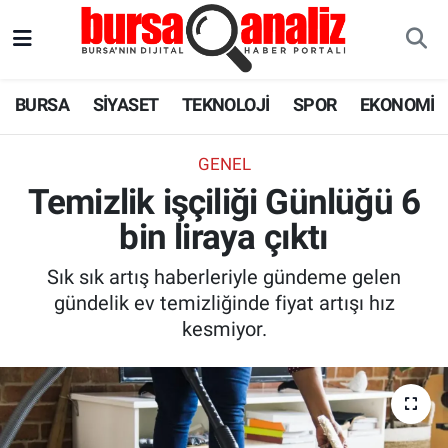
BURSA
Nöbetçi Eczaneler
BURSA
SİYASET
TEKNOLOJİ
SPOR
EKONOMİ
SİYASET
Hava Durumu
GENEL
TEKNOLOJİ
Trafik Durumu
Temizlik işçiliği Günlüğü 6
bin liraya çıktı
SPOR
Süper Lig Puan Durumu ve Fikstür
Sık sık artış haberleriyle gündeme gelen
EKONOMİ
Tüm Manşetler
gündelik ev temizliğinde fiyat artışı hız
kesmiyor.
SAĞLIK
Son Dakika Haberleri
ASTROLOJİ
Haber Arşivi
BLOG