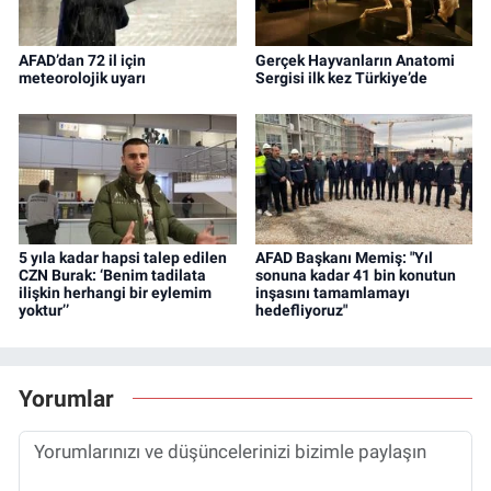
AFAD’dan 72 il için
Gerçek Hayvanların Anatomi
meteorolojik uyarı
Sergisi ilk kez Türkiye’de
5 yıla kadar hapsi talep edilen
AFAD Başkanı Memiş: "Yıl
CZN Burak: ‘Benim tadilata
sonuna kadar 41 bin konutun
ilişkin herhangi bir eylemim
inşasını tamamlamayı
yoktur’’
hedefliyoruz"
Yorumlar