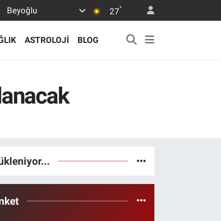
°
Beyoğlu
27
ĞLIK
ASTROLOJİ
BLOG
lanacak
ükleniyor...
nket