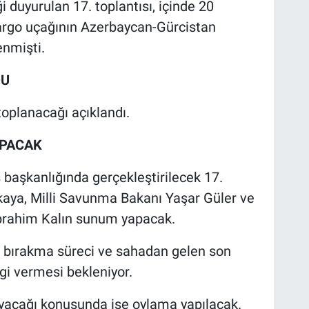
 duyurulan 17. toplantısı, içinde 20
argo uçağının Azerbaycan-Gürcistan
enmişti.
DU
oplanacağı açıklandı.
APACAK
aşkanlığında gerçekleştirilecek 17.
likaya, Milli Savunma Bakanı Yaşar Güler ve
 İbrahim Kalın sunum yapacak.
 bırakma süreci ve sahadan gelen son
gi vermesi bekleniyor.
ayacağı konusunda ise oylama yapılacak.