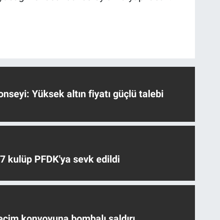
nseyi: Yüksek altın fiyatı güçlü talebi
 7 kulüp PFDK'ya sevk edildi
eçim konvoyuna bombalı saldırı