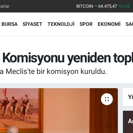
BITCOIN
64.475,47
%0.66
arlar
DOLAR
47,5971
%0.05
BURSA
SİYASET
TEKNOLOJİ
SPOR
EKONOMİ
SA
EURO
55,1336
%0.18
STERLİN
64,2534
%0.22
GRAM ALTIN
6518.23
%0.39
e Komisyonu yeniden top
BİST100
13.703
%0
 Meclis'te bir komisyon kuruldu.
Y
A