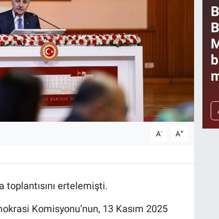
B
B
M
b
m
-
+
A
A
toplantısını ertelemişti.
emokrasi Komisyonu’nun, 13 Kasım 2025