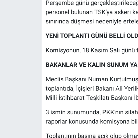
Perşembe günü gerçekleştirileceği
personel bulunan TSK'ya askeri k
sınırında düşmesi nedeniyle ertel
YENİ TOPLANTI GÜNÜ BELLİ OL
Komisyonun, 18 Kasım Salı günü t
BAKANLAR VE KALIN SUNUM Y
Meclis Başkanı Numan Kurtulmuş b
toplantıda, İçişleri Bakanı Ali Yer
Milli İstihbarat Teşkilatı Başkanı
3 ismin sunumunda, PKK'nın silah
raporlar konusunda komisyona bil
Toplantının basına açık olup olm