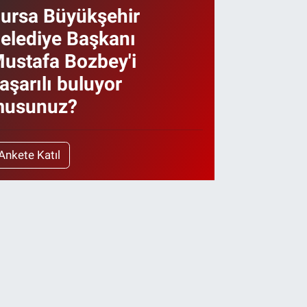
ursa Büyükşehir
elediye Başkanı
ustafa Bozbey'i
aşarılı buluyor
usunuz?
Ankete Katıl