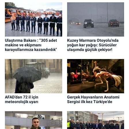
Ulaştırma Bakanı : “305 adet
Kuzey Marmara Otoyolu'nda
makine ve ekipmanı
yoğun kar yağışı: Sürücüler
karayollarımıza kazandırdık"
ulaşımda güçlük çekiyor!
AFAD’dan 72 il için
Gerçek Hayvanların Anatomi
meteorolojik uyarı
Sergisi ilk kez Türkiye’de