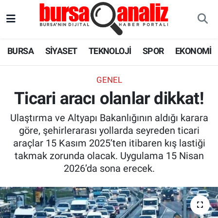
BURSA
Nöbetçi Eczaneler
BURSA
SİYASET
TEKNOLOJİ
SPOR
EKONOMİ
SİYASET
Hava Durumu
GENEL
TEKNOLOJİ
Trafik Durumu
Ticari aracı olanlar dikkat!
SPOR
Süper Lig Puan Durumu ve Fikstür
Ulaştırma ve Altyapı Bakanlığının aldığı karara
göre, şehirlerarası yollarda seyreden ticari
EKONOMİ
Tüm Manşetler
araçlar 15 Kasım 2025’ten itibaren kış lastiği
takmak zorunda olacak. Uygulama 15 Nisan
SAĞLIK
Son Dakika Haberleri
2026’da sona erecek.
ASTROLOJİ
Haber Arşivi
BLOG