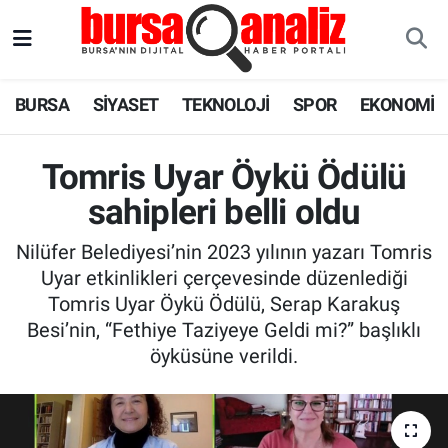
BURSA
Nöbetçi Eczaneler
BURSA
SİYASET
TEKNOLOJİ
SPOR
EKONOMİ
SİYASET
Hava Durumu
Tomris Uyar Öykü Ödülü
TEKNOLOJİ
Trafik Durumu
sahipleri belli oldu
SPOR
Süper Lig Puan Durumu ve Fikstür
Nilüfer Belediyesi’nin 2023 yılının yazarı Tomris
Uyar etkinlikleri çerçevesinde düzenlediği
EKONOMİ
Tüm Manşetler
Tomris Uyar Öykü Ödülü, Serap Karakuş
Besi’nin, “Fethiye Taziyeye Geldi mi?” başlıklı
SAĞLIK
Son Dakika Haberleri
öyküsüne verildi.
ASTROLOJİ
Haber Arşivi
BLOG