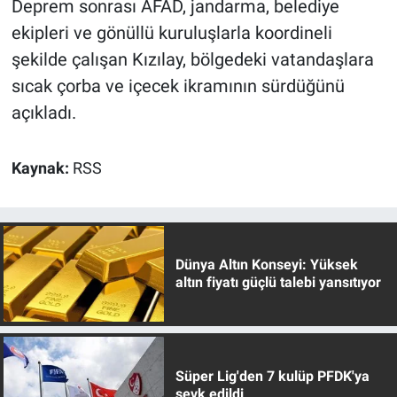
Deprem sonrası AFAD, jandarma, belediye
ekipleri ve gönüllü kuruluşlarla koordineli
şekilde çalışan Kızılay, bölgedeki vatandaşlara
sıcak çorba ve içecek ikramının sürdüğünü
açıkladı.
Kaynak:
RSS
Dünya Altın Konseyi: Yüksek
altın fiyatı güçlü talebi yansıtıyor
Süper Lig'den 7 kulüp PFDK'ya
sevk edildi