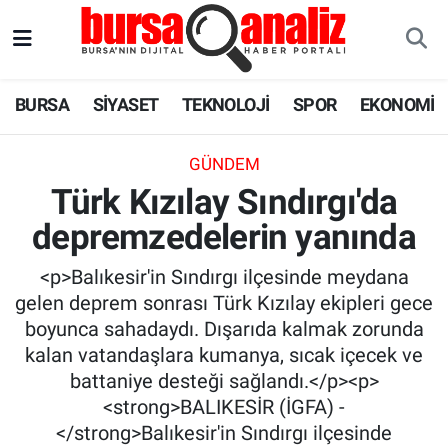
BURSA
Nöbetçi Eczaneler
BURSA
SİYASET
TEKNOLOJİ
SPOR
EKONOMİ
SİYASET
Hava Durumu
GÜNDEM
TEKNOLOJİ
Trafik Durumu
Türk Kızılay Sındırgı'da
depremzedelerin yanında
SPOR
Süper Lig Puan Durumu ve Fikstür
<p>Balıkesir'in Sındırgı ilçesinde meydana
EKONOMİ
Tüm Manşetler
gelen deprem sonrası Türk Kızılay ekipleri gece
boyunca sahadaydı. Dışarıda kalmak zorunda
SAĞLIK
Son Dakika Haberleri
kalan vatandaşlara kumanya, sıcak içecek ve
battaniye desteği sağlandı.</p><p>
ASTROLOJİ
Haber Arşivi
<strong>BALIKESİR (İGFA) -
</strong>Balıkesir'in Sındırgı ilçesinde
BLOG