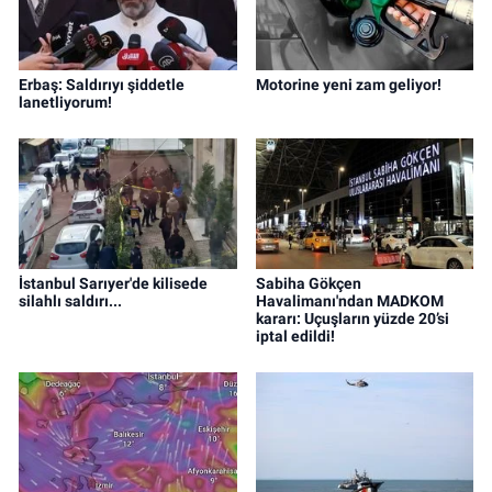
Erbaş: Saldırıyı şiddetle
Motorine yeni zam geliyor!
lanetliyorum!
İstanbul Sarıyer'de kilisede
Sabiha Gökçen
silahlı saldırı...
Havalimanı'ndan MADKOM
kararı: Uçuşların yüzde 20’si
iptal edildi!