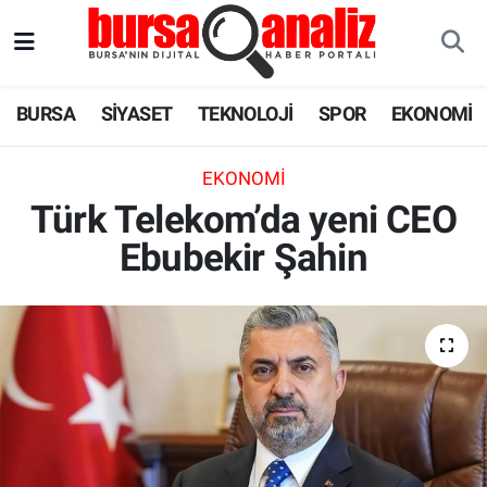
BURSA
Nöbetçi Eczaneler
BURSA
SİYASET
TEKNOLOJİ
SPOR
EKONOMİ
SİYASET
Hava Durumu
EKONOMI
TEKNOLOJİ
Trafik Durumu
Türk Telekom’da yeni CEO
Ebubekir Şahin
SPOR
Süper Lig Puan Durumu ve Fikstür
EKONOMİ
Tüm Manşetler
SAĞLIK
Son Dakika Haberleri
ASTROLOJİ
Haber Arşivi
BLOG