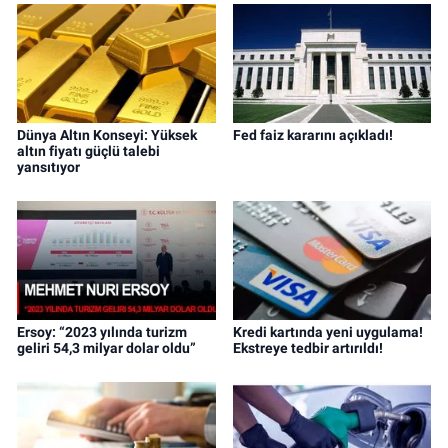
Dünya Altın Konseyi: Yüksek
Fed faiz kararını açıkladı!
altın fiyatı güçlü talebi
yansıtıyor
Ersoy: “2023 yılında turizm
Kredi kartında yeni uygulama!
geliri 54,3 milyar dolar oldu”
Ekstreye tedbir artırıldı!