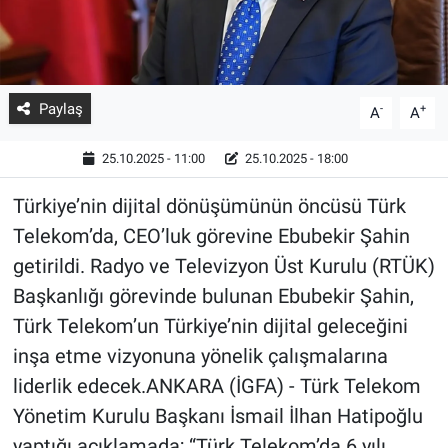
Paylaş
-
+
A
A
25.10.2025 - 11:00
25.10.2025 - 18:00
Türkiye’nin dijital dönüşümünün öncüsü Türk
Telekom’da, CEO’luk görevine Ebubekir Şahin
getirildi. Radyo ve Televizyon Üst Kurulu (RTÜK)
Başkanlığı görevinde bulunan Ebubekir Şahin,
Türk Telekom’un Türkiye’nin dijital geleceğini
inşa etme vizyonuna yönelik çalışmalarına
liderlik edecek.ANKARA (İGFA) - Türk Telekom
Yönetim Kurulu Başkanı İsmail İlhan Hatipoğlu
yaptığı açıklamada; “Türk Telekom’da 6 yılı