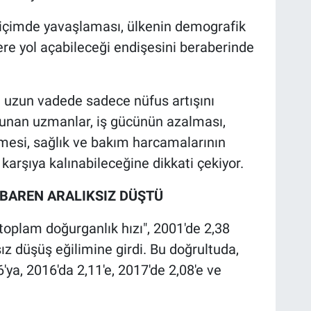
n biçimde yavaşlaması, ülkenin demografik
ere yol açabileceği endişesini beraberinde
 uzun vadede sadece nüfus artışını
unan uzmanlar, iş gücünün azalması,
mesi, sağlık ve bakım harcamalarının
karşıya kalınabileceğine dikkati çekiyor.
İBAREN ARALIKSIZ DÜŞTÜ
"toplam doğurganlık hızı", 2001'de 2,38
ız düşüş eğilimine girdi. Bu doğrultuda,
6'ya, 2016'da 2,11'e, 2017'de 2,08'e ve