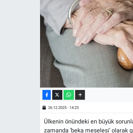
26.12.2025 - 14:25
Ülkenin önündeki en büyük sorunla
zamanda 'beka meselesi' olarak g