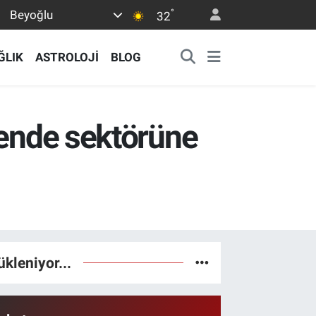
°
Beyoğlu
32
ĞLIK
ASTROLOJİ
BLOG
kende sektörüne
ükleniyor...