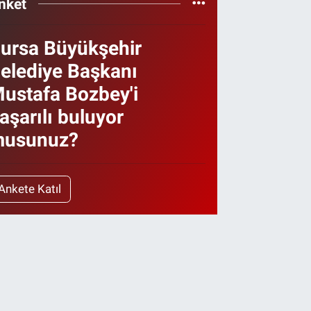
nket
ursa Büyükşehir
elediye Başkanı
ustafa Bozbey'i
aşarılı buluyor
usunuz?
Ankete Katıl