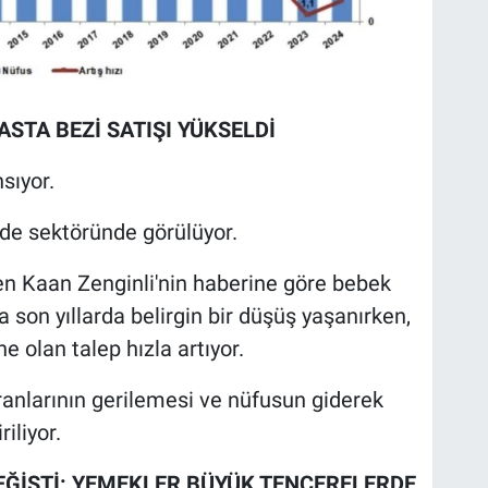
ASTA BEZİ SATIŞI YÜKSELDİ
sıyor.
de sektöründe görülüyor.
n Kaan Zenginli'nin haberine göre bebek
son yıllarda belirgin bir düşüş yaşanırken,
e olan talep hızla artıyor.
ranlarının gerilemesi ve nüfusun giderek
iliyor.
EĞİŞTİ: YEMEKLER BÜYÜK TENCERELERDE