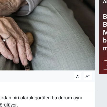
A
B
B
M
b
m
-
+
A
A
rdan biri olarak görülen bu durum aynı
örülüyor.