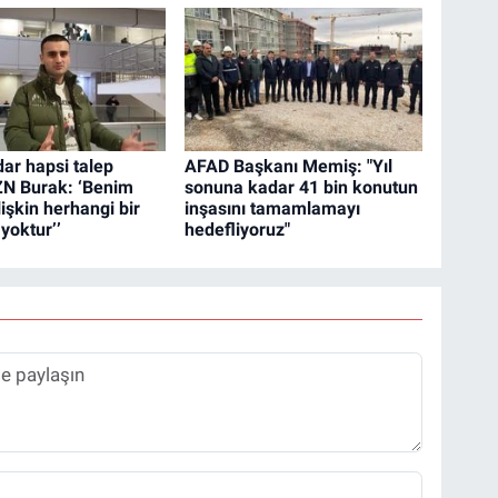
dar hapsi talep
AFAD Başkanı Memiş: "Yıl
ZN Burak: ‘Benim
sonuna kadar 41 bin konutun
ilişkin herhangi bir
inşasını tamamlamayı
yoktur’’
hedefliyoruz"