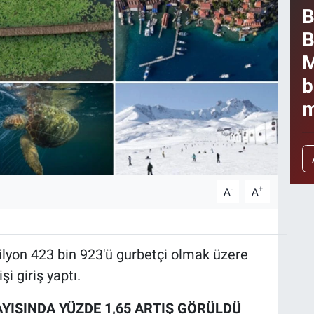
B
B
M
b
m
-
+
A
A
milyon 423 bin 923'ü gurbetçi olmak üzere
i giriş yaptı.
AYISINDA YÜZDE 1,65 ARTIŞ GÖRÜLDÜ