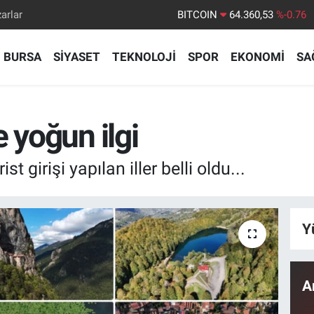
arlar
DOLAR
47,7069
%0.17
EURO
55,0265
%0.01
BURSA
SİYASET
TEKNOLOJİ
SPOR
EKONOMİ
SA
STERLİN
64,1897
%0.02
GRAM ALTIN
6618.49
%2.12
BİST100
13.887
%64
 yoğun ilgi
t girişi yapılan iller belli oldu...
Y
A