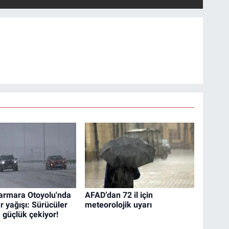
armara Otoyolu'nda
AFAD’dan 72 il için
r yağışı: Sürücüler
meteorolojik uyarı
 güçlük çekiyor!