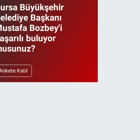
ursa Büyükşehir
elediye Başkanı
ustafa Bozbey'i
aşarılı buluyor
usunuz?
Ankete Katıl