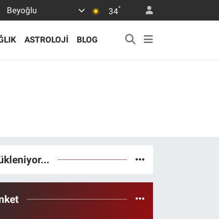
°
Beyoğlu
34
ĞLIK
ASTROLOJİ
BLOG
ükleniyor...
nket