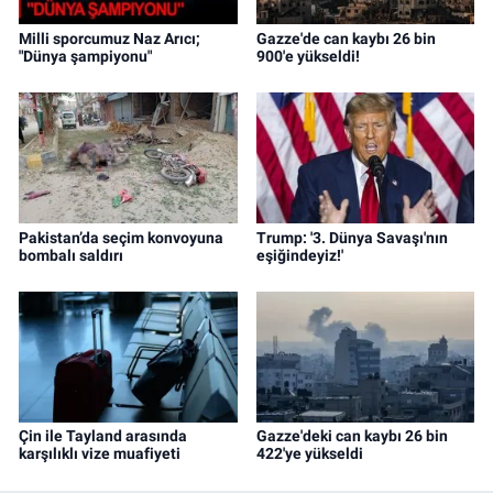
Milli sporcumuz Naz Arıcı;
Gazze'de can kaybı 26 bin
"Dünya şampiyonu"
900'e yükseldi!
Pakistan’da seçim konvoyuna
Trump: '3. Dünya Savaşı'nın
bombalı saldırı
eşiğindeyiz!'
Çin ile Tayland arasında
Gazze'deki can kaybı 26 bin
karşılıklı vize muafiyeti
422'ye yükseldi