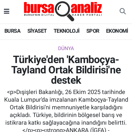
BURSA
Nöbetçi Eczaneler
BURSA
SİYASET
TEKNOLOJİ
SPOR
EKONOMİ
SİYASET
Hava Durumu
DÜNYA
TEKNOLOJİ
Trafik Durumu
Türkiye'den 'Kamboçya-
Tayland Ortak Bildirisi'ne
SPOR
Süper Lig Puan Durumu ve Fikstür
destek
EKONOMİ
Tüm Manşetler
<p>Dışişleri Bakanlığı, 26 Ekim 2025 tarihinde
SAĞLIK
Son Dakika Haberleri
Kuala Lumpur'da imzalanan Kamboçya-Tayland
Ortak Bildirisi'ni memnuniyetle karşıladığını
ASTROLOJİ
Haber Arşivi
açıkladı. Türkiye, bildirinin bölgesel barış ve
istikrara katkı sağlayacağına inandığını belirtti.
BLOG
</p><p><strong>ANKARA (İGFA) -