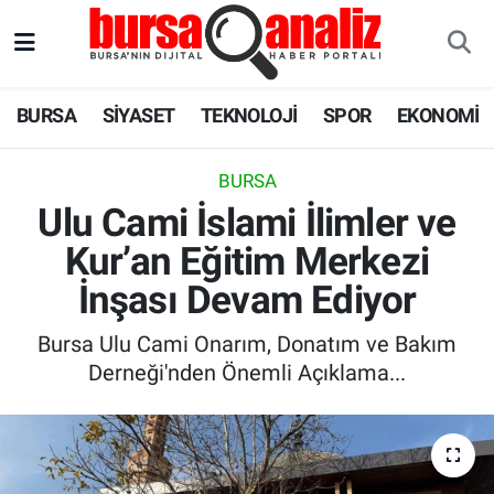
BURSA
Nöbetçi Eczaneler
BURSA
SİYASET
TEKNOLOJİ
SPOR
EKONOMİ
SİYASET
Hava Durumu
BURSA
TEKNOLOJİ
Trafik Durumu
Ulu Cami İslami İlimler ve
Kur’an Eğitim Merkezi
SPOR
Süper Lig Puan Durumu ve Fikstür
İnşası Devam Ediyor
EKONOMİ
Tüm Manşetler
Bursa Ulu Cami Onarım, Donatım ve Bakım
SAĞLIK
Son Dakika Haberleri
Derneği'nden Önemli Açıklama...
ASTROLOJİ
Haber Arşivi
BLOG