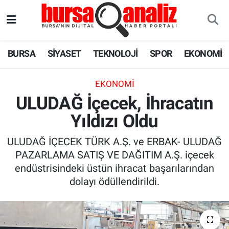
BURSA
Nöbetçi Eczaneler
BURSA
SİYASET
TEKNOLOJİ
SPOR
EKONOMİ
SİYASET
Hava Durumu
EKONOMI
TEKNOLOJİ
Trafik Durumu
ULUDAĞ İçecek, İhracatın
Yıldızı Oldu
SPOR
Süper Lig Puan Durumu ve Fikstür
ULUDAĞ İÇECEK TÜRK A.Ş. ve ERBAK- ULUDAĞ
EKONOMİ
Tüm Manşetler
PAZARLAMA SATIŞ VE DAĞITIM A.Ş. içecek
endüstrisindeki üstün ihracat başarılarından
SAĞLIK
Son Dakika Haberleri
dolayı ödüllendirildi.
ASTROLOJİ
Haber Arşivi
BLOG