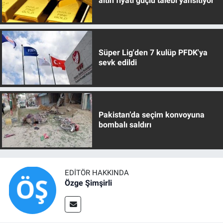
altın fiyatı güçlü talebi yansıtıyor
Süper Lig'den 7 kulüp PFDK'ya
sevk edildi
Pakistan’da seçim konvoyuna
bombalı saldırı
EDITÖR HAKKINDA
Özge Şimşirli