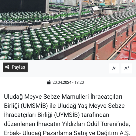
Paylaş
-
+
A
A
20.04.2024 - 13:20
Uludağ Meyve Sebze Mamulleri İhracatçıları
Birliği (UMSMİB) ile Uludağ Yaş Meyve Sebze
İhracatçıları Birliği (UYMSİB) tarafından
düzenlenen İhracatın Yıldızları Ödül Töreni’nde,
Erbak- Uludağ Pazarlama Satış ve Dağıtım A.Ş.