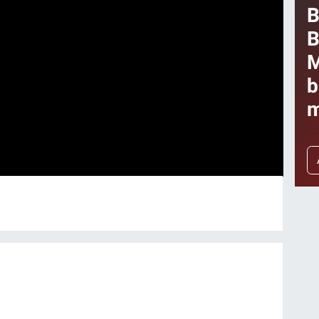
B
B
M
b
m