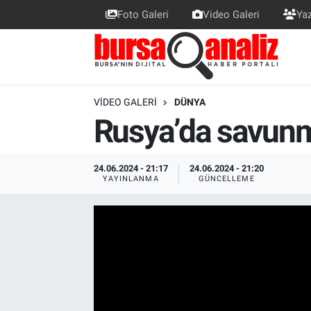
Foto Galeri
Video Galeri
Yaz
BURSA
Nöbetçi Eczaneler
SİYASET
Hava Durumu
VIDEO GALERI
DÜNYA
Rusya’da savunm
TEKNOLOJİ
Trafik Durumu
SPOR
Süper Lig Puan Durumu ve Fikstür
24.06.2024 - 21:17
24.06.2024 - 21:20
YAYINLANMA
GÜNCELLEME
EKONOMİ
Tüm Manşetler
SAĞLIK
Son Dakika Haberleri
ASTROLOJİ
Haber Arşivi
BLOG