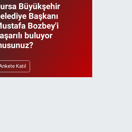
ursa Büyükşehir
elediye Başkanı
ustafa Bozbey'i
aşarılı buluyor
usunuz?
Ankete Katıl