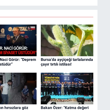
. Naci Görür: "Deprem
Bursa’da ayçiçeği tarlalarında
üstüdür”
çayır tırtılı istilası!
ın hırsızlara göz
Bakan Özer: "Katma değeri