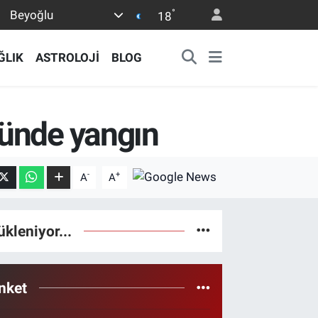
°
Beyoğlu
18
ĞLIK
ASTROLOJİ
BLOG
sünde yangın
-
+
A
A
ükleniyor...
nket