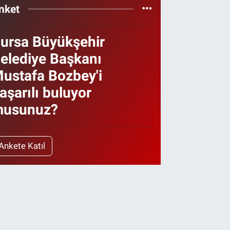
nket
ursa Büyükşehir
elediye Başkanı
ustafa Bozbey'i
aşarılı buluyor
usunuz?
Ankete Katıl