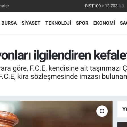
arlar
BITCOIN
64.475,47
%0.66
DOLAR
47,5986
%0.06
BURSA
SİYASET
TEKNOLOJİ
SPOR
EKONOMİ
SA
EURO
55,0700
%0.1
STERLİN
64,2438
%0.21
GRAM ALTIN
6518.23
%0.39
nları ilgilendiren kefale
BİST100
13.703
%0
ra göre, F.C.E, kendisine ait taşınmazı Ç.
.C.E, kira sözleşmesinde imzası bulunan k
Y