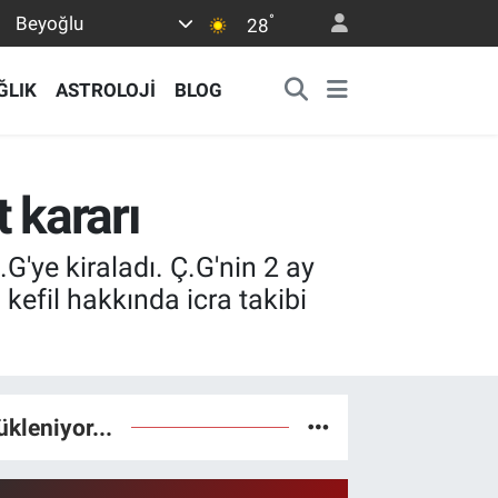
°
Beyoğlu
28
ĞLIK
ASTROLOJİ
BLOG
t kararı
G'ye kiraladı. Ç.G'nin 2 ay
efil hakkında icra takibi
ükleniyor...