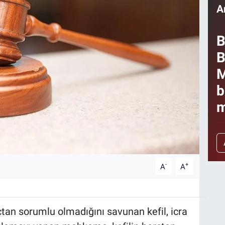
A
B
B
M
b
m
-
+
A
A
çtan sorumlu olmadığını savunan kefil, icra