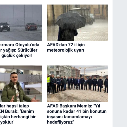
armara Otoyolu'nda
AFAD’dan 72 il için
r yağışı: Sürücüler
meteorolojik uyarı
 güçlük çekiyor!
dar hapsi talep
AFAD Başkanı Memiş: "Yıl
ZN Burak: ‘Benim
sonuna kadar 41 bin konutun
ilişkin herhangi bir
inşasını tamamlamayı
yoktur’’
hedefliyoruz"