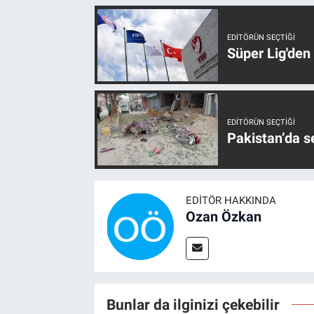
EDITÖRÜN SEÇTIĞI
Süper Lig'den
EDITÖRÜN SEÇTIĞI
Pakistan’da s
EDITÖR HAKKINDA
Ozan Özkan
Bunlar da ilginizi çekebilir