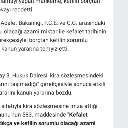
argılamayı yapan mahkeme, kefilin borçtan
ayı reddetti.
dalet Bakanlığı, F.C.E. ve Ç.G. arasındaki
 olacağı azami miktar ile kefalet tarihinin
gerekçesiyle, borçtan kefilin sorumlu
 kanun yararına temyiz etti.
y 3. Hukuk Dairesi, kira sözleşmesindeki
rını taşımadığı" gerekçesiyle sonuca etkili
arını kanun yararına bozdu.
 sıfatıyla kira sözleşmesine imza attığı
Kanunu'nun 583. maddesinde
"Kefalet
dıkça ve kefilin sorumlu olacağı azami