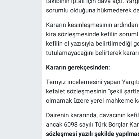
takibinin iptali için dava açtı. Y
sorumlu olduğuna hükmederek dav
Kararın kesinleşmesinin ardından A
kira sözleşmesinde kefilin sorumlu
kefilin el yazısıyla belirtilmediği 
tutulamayacağını belirterek kararı
Kararın gerekçesinden:
Temyiz incelemesini yapan Yargıta
kefalet sözleşmesinin "şekil şartla
olmamak üzere yerel mahkeme kar
Dairenin kararında, davacının kefil
ancak 6098 sayılı Türk Borçlar 
sözleşmesi yazılı şekilde yapılma