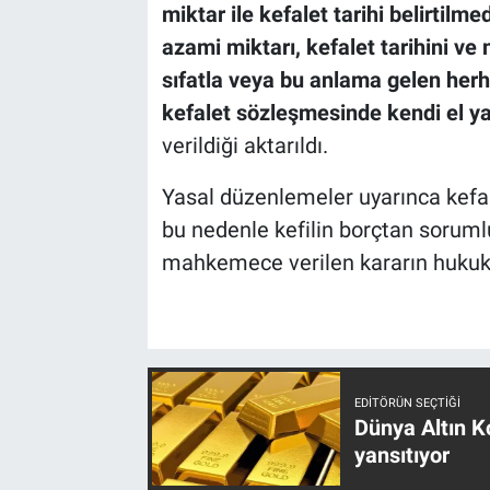
miktar ile kefalet tarihi belirtilm
azami miktarı, kefalet tarihini ve
sıfatla veya bu anlama gelen herha
kefalet sözleşmesinde kendi el yaz
verildiği aktarıldı.
Yasal düzenlemeler uyarınca kefal
bu nedenle kefilin borçtan soruml
mahkemece verilen kararın hukuka a
EDITÖRÜN SEÇTIĞI
Dünya Altın Ko
yansıtıyor