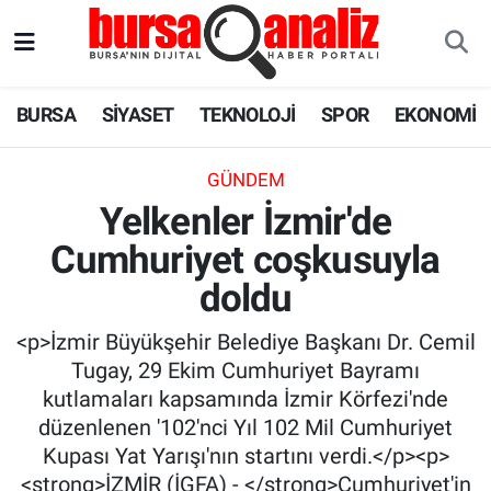
BURSA
Nöbetçi Eczaneler
BURSA
SİYASET
TEKNOLOJİ
SPOR
EKONOMİ
SİYASET
Hava Durumu
GÜNDEM
TEKNOLOJİ
Trafik Durumu
Yelkenler İzmir'de
Cumhuriyet coşkusuyla
SPOR
Süper Lig Puan Durumu ve Fikstür
doldu
EKONOMİ
Tüm Manşetler
<p>İzmir Büyükşehir Belediye Başkanı Dr. Cemil
SAĞLIK
Son Dakika Haberleri
Tugay, 29 Ekim Cumhuriyet Bayramı
kutlamaları kapsamında İzmir Körfezi'nde
ASTROLOJİ
Haber Arşivi
düzenlenen '102'nci Yıl 102 Mil Cumhuriyet
Kupası Yat Yarışı'nın startını verdi.</p><p>
BLOG
<strong>İZMİR (İGFA) - </strong>Cumhuriyet'in