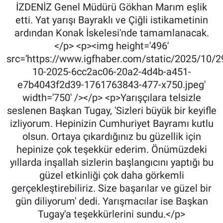
İZDENİZ Genel Müdürü Gökhan Marım eşlik
etti. Yat yarışı Bayraklı ve Çiğli istikametinin
ardından Konak İskelesi'nde tamamlanacak.
</p> <p><img height='496'
src='https://www.igfhaber.com/static/2025/10/2
10-2025-6cc2ac06-20a2-4d4b-a451-
e7b4043f2d39-1761763843-477-x750.jpeg'
width='750' /></p> <p>Yarışçılara telsizle
seslenen Başkan Tugay, 'Sizleri büyük bir keyifle
izliyorum. Hepinizin Cumhuriyet Bayramı kutlu
olsun. Ortaya çıkardığınız bu güzellik için
hepinize çok teşekkür ederim. Önümüzdeki
yıllarda inşallah sizlerin başlangıcını yaptığı bu
güzel etkinliği çok daha görkemli
gerçekleştirebiliriz. Size başarılar ve güzel bir
gün diliyorum' dedi. Yarışmacılar ise Başkan
Tugay'a teşekkürlerini sundu.</p>