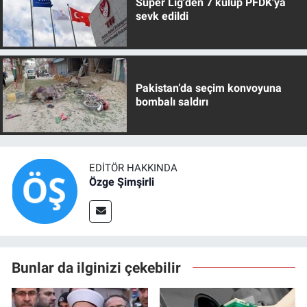
Süper Lig'den 7 kulüp PFDK'ya
sevk edildi
Pakistan’da seçim konvoyuna
bombalı saldırı
EDITÖR HAKKINDA
Özge Şimşirli
Bunlar da ilginizi çekebilir