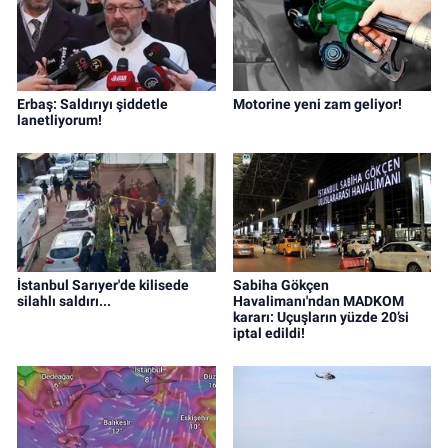
Erbaş: Saldırıyı şiddetle
Motorine yeni zam geliyor!
lanetliyorum!
İstanbul Sarıyer'de kilisede
Sabiha Gökçen
silahlı saldırı...
Havalimanı'ndan MADKOM
kararı: Uçuşların yüzde 20’si
iptal edildi!