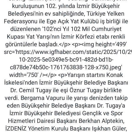
kuruluşunun 102. yılında İzmir Büyükşehir
Belediyesi'nin ev sahipliğinde, Türkiye Yelken
Federasyonu ile Ege Açık Yat Kulübü iş birliği ile
düzenlenen '102'nci Yıl 102 Mil Cumhuriyet
Kupası Yat Yarışı'nın İzmir Körfezi etabı renkli
görüntülerle başladı.</p> <p><img height='499'
src='https://www.igfhaber.com/static/2025/10/2
10-2025-5e0349e5-bc91-482d-bd1b-
c878de74b50c-1761763838-128-x750.jpeg'
width='750' /></p> <p>Yarışın startını Konak
İskelesi'nden İzmir Büyükşehir Belediye Başkanı
Dr. Cemil Tugay ile eşi Öznur Tugay birlikte
verdi. Bergama Vapuru ile yarışı denizden takip
eden Büyükşehir Belediye Başkanı Dr. Tugay'a
İzmir Büyükşehir Belediyesi Gençlik ve Spor
Hizmetleri Dairesi Başkanı Berkhan Alptekin,
İZDENİZ Yönetim Kurulu Başkanı Işıkhan Güler,