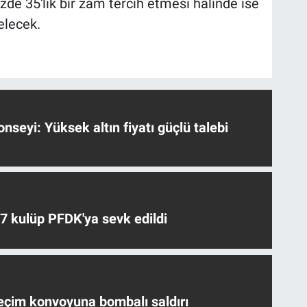
zde 35'lik bir zam tercih etmesi halinde ise
elecek.
nseyi: Yüksek altın fiyatı güçlü talebi
 7 kulüp PFDK'ya sevk edildi
eçim konvoyuna bombalı saldırı