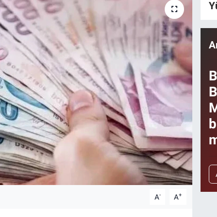
Y
A
B
B
M
b
m
-
+
A
A