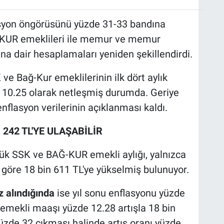
asyon öngörüsünü yüzde 31-33 bandına
-KUR emeklileri ile memur ve memur
na dair hesaplamaları yeniden şekillendirdi.
 ve Bağ-Kur emeklilerinin ilk dört aylık
 10.25 olarak netleşmiş durumda. Geriye
nflasyon verilerinin açıklanması kaldı.
242 TL'YE ULAŞABİLİR
ük SSK ve BAĞ-KUR emekli aylığı, yalnızca
ye göre 18 bin 611 TL'ye yükselmiş bulunuyor.
 alındığında
ise yıl sonu enflasyonu yüzde
 emekli maaşı yüzde 12.28 artışla 18 bin
üzde 32 çıkması halinde artış oranı yüzde