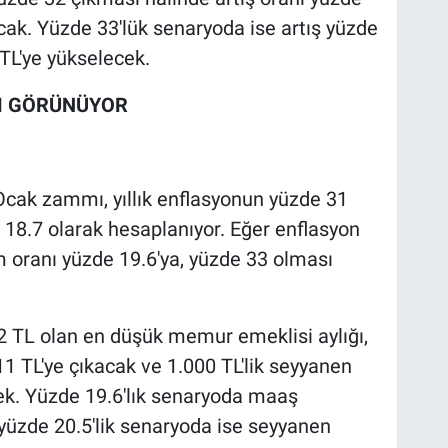
cak. Yüzde 33'lük senaryoda ise artış yüzde
 TL'ye yükselecek.
AM GÖRÜNÜYOR
Ocak zammı, yıllık enflasyonun yüzde 31
.7 olarak hesaplanıyor. Eğer enflasyon
 oranı yüzde 19.6'ya, yüzde 33 olması
2 TL olan en düşük memur emeklisi aylığı,
11 TL'ye çıkacak ve 1.000 TL'lik seyyanen
cek. Yüzde 19.6'lık senaryoda maaş
yüzde 20.5'lik senaryoda ise seyyanen