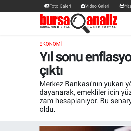
Foto Galeri
Video Galeri
Yaz
BURSA
Nöbetçi Eczaneler
SİYASET
Hava Durumu
EKONOMI
Yıl sonu enflasy
TEKNOLOJİ
Trafik Durumu
çıktı
SPOR
Süper Lig Puan Durumu ve Fikstür
EKONOMİ
Tüm Manşetler
Merkez Bankası'nın yukarı y
dayanarak, emekliler için yü
SAĞLIK
Son Dakika Haberleri
zam hesaplanıyor. Bu senary
oldu.
ASTROLOJİ
Haber Arşivi
BLOG