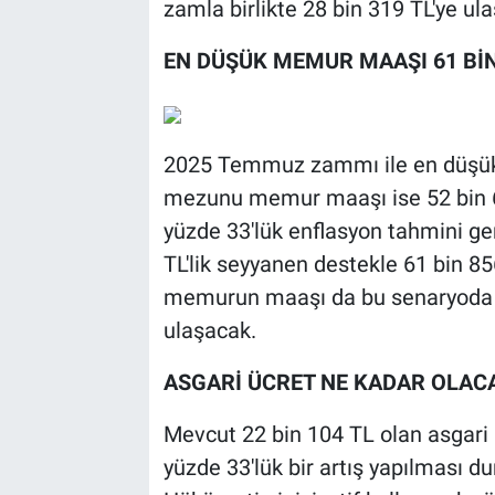
zamla birlikte 28 bin 319 TL'ye ul
EN DÜŞÜK MEMUR MAAŞI 61 BİN
2025 Temmuz zammı ile en düşük 
mezunu memur maaşı ise 52 bin 61
yüzde 33'lük enflasyon tahmini g
TL'lik seyyanen destekle 61 bin 85
memurun maaşı da bu senaryoda se
ulaşacak.
ASGARİ ÜCRET NE KADAR OLAC
Mevcut 22 bin 104 TL olan asgari 
yüzde 33'lük bir artış yapılması 