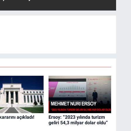
kararını açıkladı!
Ersoy: “2023 yılında turizm
geliri 54,3 milyar dolar oldu”