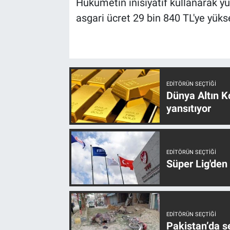
Hükümetin inisiyatif kullanarak yü
asgari ücret 29 bin 840 TL'ye yüks
EDITÖRÜN SEÇTIĞI
Dünya Altın Ko
yansıtıyor
EDITÖRÜN SEÇTIĞI
Süper Lig'den
EDITÖRÜN SEÇTIĞI
Pakistan’da s