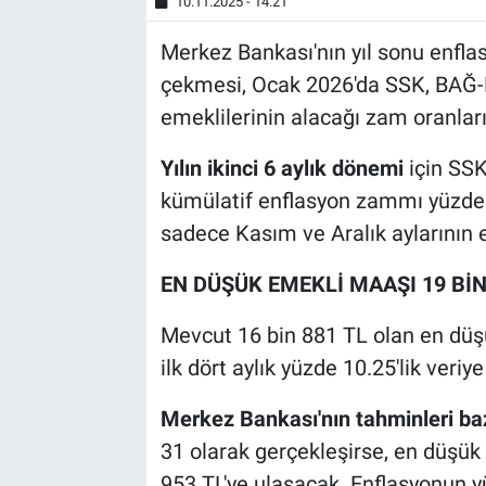
10.11.2025 - 14:21
Merkez Bankası'nın yıl sonu enfl
çekmesi, Ocak 2026'da SSK, BAĞ
emeklilerinin alacağı zam oranları
Yılın ikinci 6 aylık dönemi
için SSK
kümülatif enflasyon zammı yüzde
sadece Kasım ve Aralık aylarının e
EN DÜŞÜK EMEKLİ MAAŞI 19 BİN 
Mevcut 16 bin 881 TL olan en düş
ilk dört aylık yüzde 10.25'lik veri
Merkez Bankası'nın tahminleri baz
31 olarak gerçekleşirse, en düşük
953 TL'ye ulaşacak. Enflasyonun y