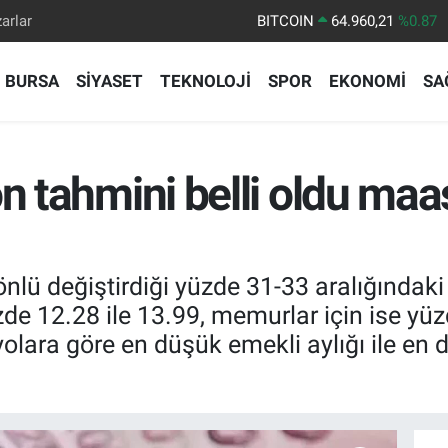
arlar
BITCOIN
64.960,21
%0.87
DOLAR
47,7436
%0.18
BURSA
SİYASET
TEKNOLOJİ
SPOR
EKONOMİ
SA
EURO
55,2510
%0.32
STERLİN
64,4811
%0.38
GRAM ALTIN
6648.99
%2.59
on tahmini belli oldu maa
BİST100
13.779
%-14
önlü değiştirdiği yüzde 31-33 aralığında
zde 12.28 ile 13.99, memurlar için ise yüz
olara göre en düşük emekli aylığı ile en