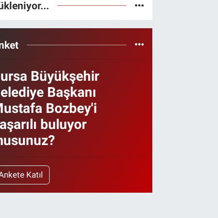
ükleniyor...
nket
ursa Büyükşehir
elediye Başkanı
ustafa Bozbey'i
aşarılı buluyor
usunuz?
Ankete Katıl