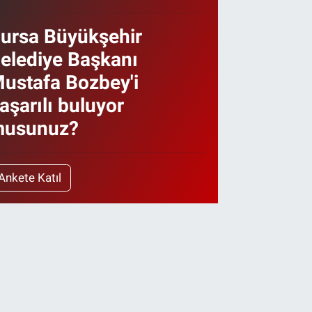
ursa Büyükşehir
elediye Başkanı
ustafa Bozbey'i
aşarılı buluyor
usunuz?
Ankete Katıl