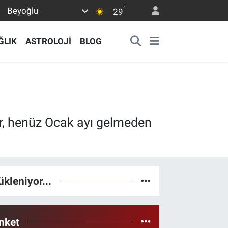
°
Beyoğlu
29
ĞLIK
ASTROLOJİ
BLOG
er, henüz Ocak ayı gelmeden
ükleniyor...
nket