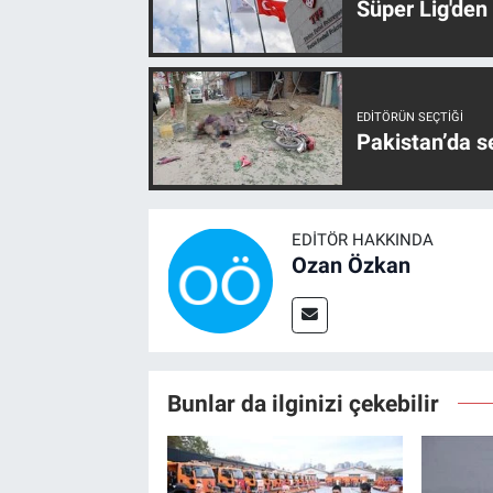
Süper Lig'den
EDITÖRÜN SEÇTIĞI
Pakistan’da s
EDITÖR HAKKINDA
Ozan Özkan
Bunlar da ilginizi çekebilir