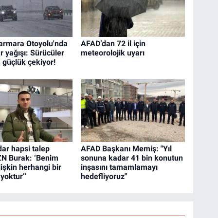
armara Otoyolu'nda
AFAD’dan 72 il için
r yağışı: Sürücüler
meteorolojik uyarı
 güçlük çekiyor!
dar hapsi talep
AFAD Başkanı Memiş: "Yıl
ZN Burak: ‘Benim
sonuna kadar 41 bin konutun
ilişkin herhangi bir
inşasını tamamlamayı
yoktur’’
hedefliyoruz"