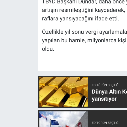
TBYD Başkanı Dündar, daha önce ya
artışın resmileştiğini kaydederek, 
raflara yansıyacağını ifade etti.
Özellikle yıl sonu vergi ayarlamala
yapılan bu hamle, milyonlarca kişi 
oldu.
EDITÖRÜN SEÇTIĞI
Dünya Altın Ko
yansıtıyor
EDITÖRÜN SEÇTIĞI