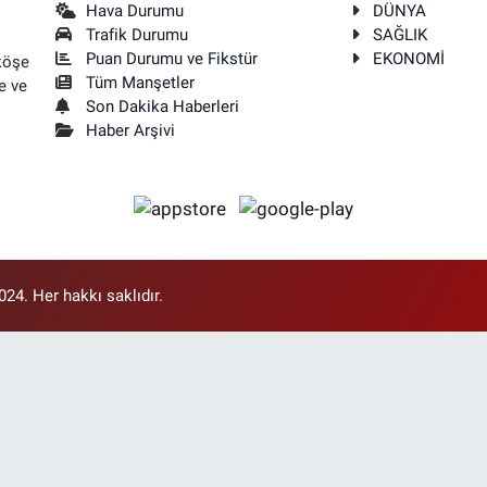
Hava Durumu
DÜNYA
Trafik Durumu
SAĞLIK
Puan Durumu ve Fikstür
EKONOMİ
köşe
Tüm Manşetler
e ve
Son Dakika Haberleri
Haber Arşivi
4. Her hakkı saklıdır.