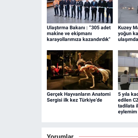
Ulaştırma Bakanı : “305 adet
Kuzey M
makine ve ekipmanı
yoğun ka
karayollarımıza kazandırdık"
ulaşımda
Gerçek Hayvanların Anatomi
5 yıla ka
Sergisi ilk kez Türkiye’de
edilen C
tadilata 
eylemim 
Yorumlar