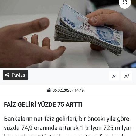
Paylaş
-
+
A
A
05.02.2026 - 14:49
FAİZ GELİRİ YÜZDE 75 ARTTI
Bankaların net faiz gelirleri, bir önceki yıla göre
yüzde 74,9 oranında artarak 1 trilyon 725 milyar