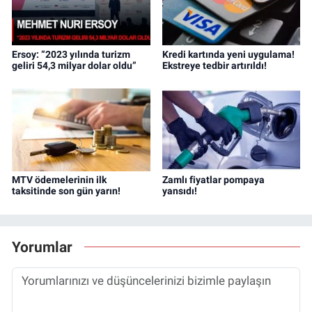
Ersoy: “2023 yılında turizm
Kredi kartında yeni uygulama!
geliri 54,3 milyar dolar oldu”
Ekstreye tedbir artırıldı!
MTV ödemelerinin ilk
Zamlı fiyatlar pompaya
taksitinde son gün yarın!
yansıdı!
Yorumlar