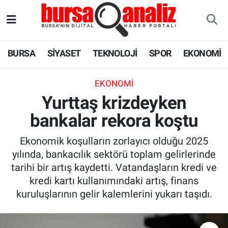
BURSA
Nöbetçi Eczaneler
BURSA
SİYASET
TEKNOLOJİ
SPOR
EKONOMİ
SİYASET
Hava Durumu
EKONOMI
TEKNOLOJİ
Trafik Durumu
Yurttaş krizdeyken
bankalar rekora koştu
SPOR
Süper Lig Puan Durumu ve Fikstür
Ekonomik koşulların zorlayıcı olduğu 2025
EKONOMİ
Tüm Manşetler
yılında, bankacılık sektörü toplam gelirlerinde
tarihi bir artış kaydetti. Vatandaşların kredi ve
SAĞLIK
Son Dakika Haberleri
kredi kartı kullanımındaki artış, finans
kuruluşlarının gelir kalemlerini yukarı taşıdı.
ASTROLOJİ
Haber Arşivi
BLOG