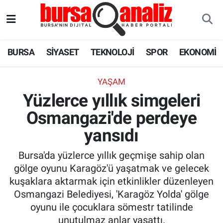
BURSA
Nöbetçi Eczaneler
BURSA
SİYASET
TEKNOLOJİ
SPOR
EKONOMİ
SİYASET
Hava Durumu
YAŞAM
TEKNOLOJİ
Trafik Durumu
Yüzlerce yıllık simgeleri
Osmangazi'de perdeye
SPOR
Süper Lig Puan Durumu ve Fikstür
yansıdı
EKONOMİ
Tüm Manşetler
Bursa'da yüzlerce yıllık geçmişe sahip olan
SAĞLIK
Son Dakika Haberleri
gölge oyunu Karagöz'ü yaşatmak ve gelecek
kuşaklara aktarmak için etkinlikler düzenleyen
ASTROLOJİ
Haber Arşivi
Osmangazi Belediyesi, 'Karagöz Yolda' gölge
oyunu ile çocuklara sömestr tatilinde
BLOG
unutulmaz anlar yaşattı.