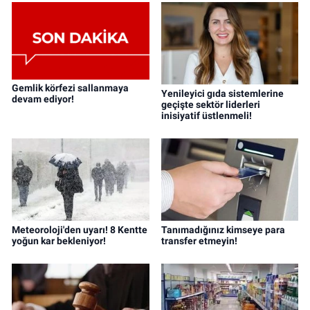
Gemlik körfezi sallanmaya
Yenileyici gıda sistemlerine
devam ediyor!
geçişte sektör liderleri
inisiyatif üstlenmeli!
Meteoroloji'den uyarı! 8 Kentte
Tanımadığınız kimseye para
yoğun kar bekleniyor!
transfer etmeyin!