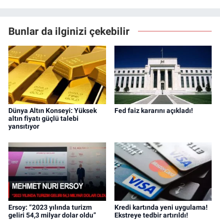
Bunlar da ilginizi çekebilir
Dünya Altın Konseyi: Yüksek
Fed faiz kararını açıkladı!
altın fiyatı güçlü talebi
yansıtıyor
Ersoy: “2023 yılında turizm
Kredi kartında yeni uygulama!
geliri 54,3 milyar dolar oldu”
Ekstreye tedbir artırıldı!