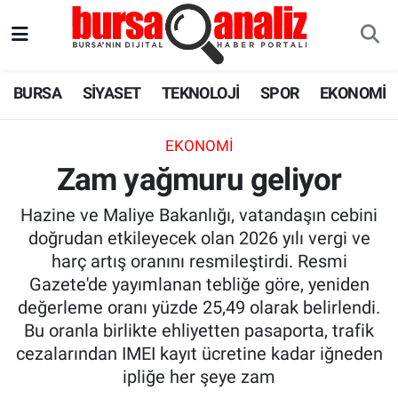
BURSA
Nöbetçi Eczaneler
BURSA
SİYASET
TEKNOLOJİ
SPOR
EKONOMİ
SİYASET
Hava Durumu
EKONOMI
TEKNOLOJİ
Trafik Durumu
Zam yağmuru geliyor
SPOR
Süper Lig Puan Durumu ve Fikstür
Hazine ve Maliye Bakanlığı, vatandaşın cebini
doğrudan etkileyecek olan 2026 yılı vergi ve
EKONOMİ
Tüm Manşetler
harç artış oranını resmileştirdi. Resmi
Gazete'de yayımlanan tebliğe göre, yeniden
SAĞLIK
Son Dakika Haberleri
değerleme oranı yüzde 25,49 olarak belirlendi.
Bu oranla birlikte ehliyetten pasaporta, trafik
ASTROLOJİ
Haber Arşivi
cezalarından IMEI kayıt ücretine kadar iğneden
ipliğe her şeye zam
BLOG