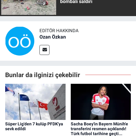
bombalı saldırı
EDITÖR HAKKINDA
Ozan Özkan
Bunlar da ilginizi çekebilir
Süper Lig'den 7 kulüp PFDK'ya
Sacha Boey'in Bayern Münih'e
sevk edildi
transferini resmen açıklandı!
Türk futbol tarihine geçti...