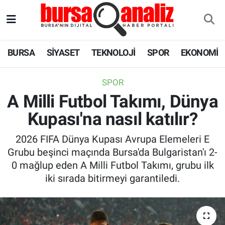
BURSA
Nöbetçi Eczaneler
BURSA
SİYASET
TEKNOLOJİ
SPOR
EKONOMİ
SİYASET
Hava Durumu
SPOR
TEKNOLOJİ
Trafik Durumu
A Milli Futbol Takımı, Dünya
Kupası'na nasıl katılır?
SPOR
Süper Lig Puan Durumu ve Fikstür
2026 FIFA Dünya Kupası Avrupa Elemeleri E
EKONOMİ
Tüm Manşetler
Grubu beşinci maçında Bursa'da Bulgaristan'ı 2-
0 mağlup eden A Milli Futbol Takımı, grubu ilk
SAĞLIK
Son Dakika Haberleri
iki sırada bitirmeyi garantiledi.
ASTROLOJİ
Haber Arşivi
BLOG