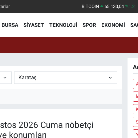
arlar
BITCOIN
65.130,04
%1.2
DOLAR
47,7106
%0.17
BURSA
SİYASET
TEKNOLOJİ
SPOR
EKONOMİ
SA
EURO
55,1652
%0.27
STERLİN
64,4046
%0.35
GRAM ALTIN
6648.99
%2.59
BİST100
13.773
%-19
A
stos 2026 Cuma nöbetçi
ve konumları