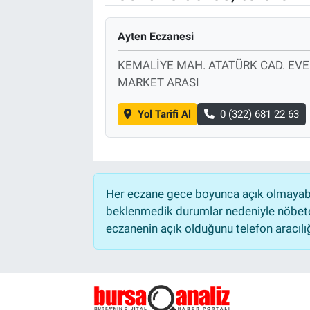
Ayten Eczanesi
KEMALİYE MAH. ATATÜRK CAD. EVE
MARKET ARASI
Yol Tarifi Al
0 (322) 681 22 63
Her eczane gece boyunca açık olmayabili
beklenmedik durumlar nedeniyle nöbete
eczanenin açık olduğunu telefon aracılığıy