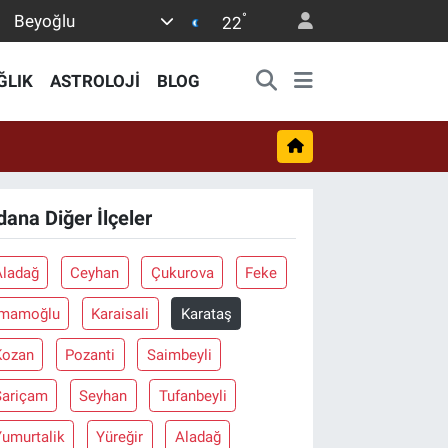
°
Beyoğlu
22
ĞLIK
ASTROLOJİ
BLOG
dana Diğer İlçeler
Aladağ
Ceyhan
Çukurova
Feke
İmamoğlu
Karaisali
Karataş
Kozan
Pozanti
Saimbeyli
Sariçam
Seyhan
Tufanbeyli
Yumurtalik
Yüreğir
Aladağ