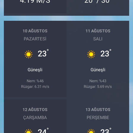
4.19 M/S
20
/ 30
10 AĞUSTOS
11 AĞUSTOS
PAZARTESI
SALI
°
°
23
23
Güneşli
Güneşli
Nem: %46
Nem: %43
Rüzgar: 6.31 m/s
Rüzgar: 5.69 m/s
12 AĞUSTOS
13 AĞUSTOS
ÇARŞAMBA
PERŞEMBE
°
°
24
23