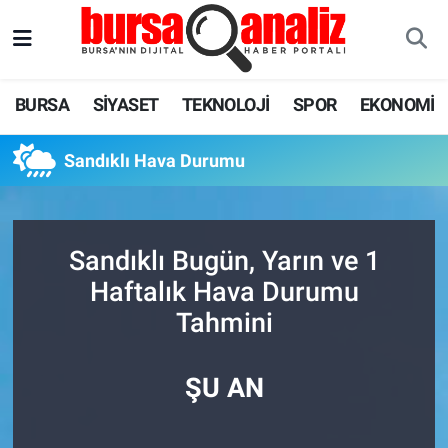
BURSA
Nöbetçi Eczaneler
BURSA
SİYASET
TEKNOLOJİ
SPOR
EKONOMİ
SİYASET
Hava Durumu
Sandıklı Hava Durumu
TEKNOLOJİ
Trafik Durumu
SPOR
Süper Lig Puan Durumu ve Fikstür
Sandıklı Bugün, Yarın ve 1
EKONOMİ
Tüm Manşetler
Haftalık Hava Durumu
Tahmini
SAĞLIK
Son Dakika Haberleri
ASTROLOJİ
Haber Arşivi
ŞU AN
BLOG