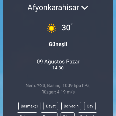
Afyonkarahisar
°
30
Güneşli
09 Ağustos Pazar
14:30
Nem: %23, Basınç: 1009 hpa hPa,
Rüzgar: 4.19 m/s
Başmakçı
Bayat
Bolvadin
Çay