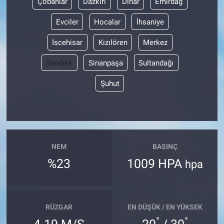
Çobanlar
Dazkırı
Dinar
Emirdağ
Evciler
Hocalar
İhsaniye
İscehisar
Kızılören
Merkez
Sandıklı
Sinanpaşa
Sultandağı
Şuhut
NEM
BASINÇ
%23
1009 HPA
hpa
RÜZGAR
EN DÜŞÜK / EN YÜKSEK
°
°