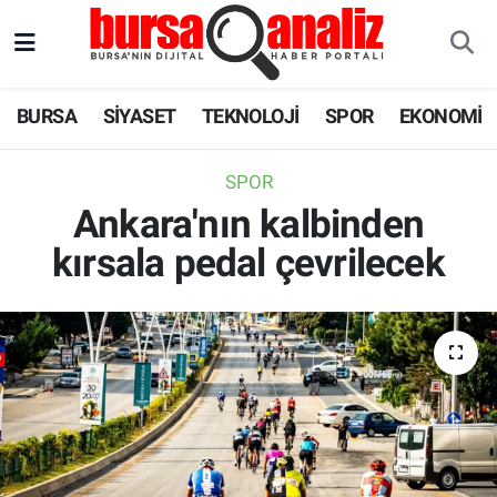
BURSA
Nöbetçi Eczaneler
BURSA
SİYASET
TEKNOLOJİ
SPOR
EKONOMİ
SİYASET
Hava Durumu
SPOR
TEKNOLOJİ
Trafik Durumu
Ankara'nın kalbinden
kırsala pedal çevrilecek
SPOR
Süper Lig Puan Durumu ve Fikstür
EKONOMİ
Tüm Manşetler
SAĞLIK
Son Dakika Haberleri
ASTROLOJİ
Haber Arşivi
BLOG