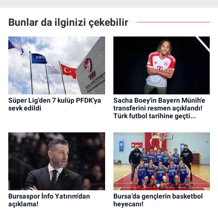
Bunlar da ilginizi çekebilir
Süper Lig'den 7 kulüp PFDK'ya
Sacha Boey'in Bayern Münih'e
sevk edildi
transferini resmen açıklandı!
Türk futbol tarihine geçti...
Bursaspor İnfo Yatırım'dan
Bursa’da gençlerin basketbol
açıklama!
heyecanı!