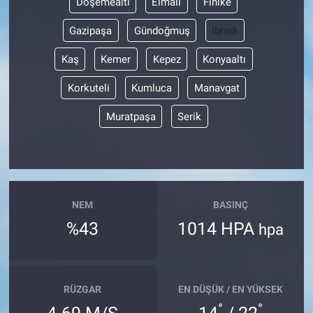
Döşemealtı
Elmalı
Finike
Gazipaşa
Gündoğmuş
İbradı
Kaş
Kemer
Kepez
Konyaaltı
Korkuteli
Kumluca
Manavgat
Muratpaşa
Serik
NEM
BASINÇ
%43
1014 HPA
hpa
RÜZGAR
EN DÜŞÜK / EN YÜKSEK
°
°