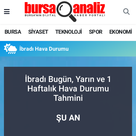
BURSA
Nöbetçi Eczaneler
BURSA
SİYASET
TEKNOLOJİ
SPOR
EKONOMİ
SİYASET
Hava Durumu
İbradı Hava Durumu
TEKNOLOJİ
Trafik Durumu
SPOR
Süper Lig Puan Durumu ve Fikstür
İbradı Bugün, Yarın ve 1
EKONOMİ
Tüm Manşetler
Haftalık Hava Durumu
Tahmini
SAĞLIK
Son Dakika Haberleri
ASTROLOJİ
Haber Arşivi
ŞU AN
BLOG