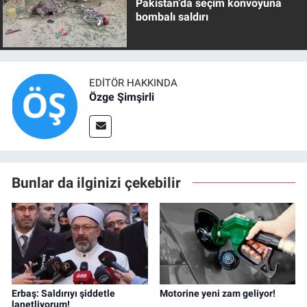
Pakistan’da seçim konvoyuna
bombalı saldırı
EDITÖR HAKKINDA
Özge Şimşirli
Bunlar da ilginizi çekebilir
Erbaş: Saldırıyı şiddetle
Motorine yeni zam geliyor!
lanetliyorum!