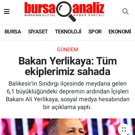
BURSA
Nöbetçi Eczaneler
BURSA
SİYASET
TEKNOLOJİ
SPOR
EKONOMİ
SİYASET
Hava Durumu
GÜNDEM
TEKNOLOJİ
Trafik Durumu
Bakan Yerlikaya: Tüm
ekiplerimiz sahada
SPOR
Süper Lig Puan Durumu ve Fikstür
Balıkesir'in Sındırgı ilçesinde meydana gelen
EKONOMİ
Tüm Manşetler
6,1 büyüklüğündeki depremin ardından İçişleri
Bakanı Ali Yerlikaya, sosyal medya hesabından
SAĞLIK
Son Dakika Haberleri
bir açıklama yaptı.
ASTROLOJİ
Haber Arşivi
BLOG