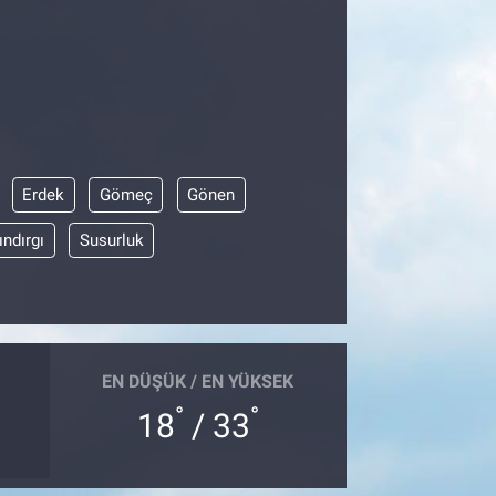
Erdek
Gömeç
Gönen
ındırgı
Susurluk
EN DÜŞÜK / EN YÜKSEK
°
°
18
/ 33