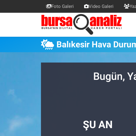
Foto Galeri
Video Galeri
Yaz
BURSA
Nöbetçi Eczaneler
SİYASET
Hava Durumu
Balıkesir Hava Duru
TEKNOLOJİ
Trafik Durumu
SPOR
Süper Lig Puan Durumu ve Fikstür
Bugün, Y
EKONOMİ
Tüm Manşetler
SAĞLIK
Son Dakika Haberleri
ASTROLOJİ
Haber Arşivi
ŞU AN
BLOG