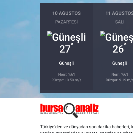
10 AĞUSTOS
11 AĞUSTO
PAZARTESI
SALI
°
°
27
26
Güneşli
Güneşli
Nem: %61
Nem: %61
Rüzgar: 10.50 m/s
Rüzgar: 9.19 m/
Türkiye'den ve dünyadan son dakika haberleri, 