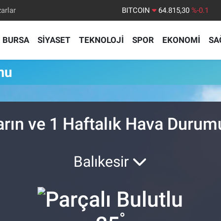
arlar
BITCOIN
64.815,30
%-0.1
DOLAR
47,7436
%0.18
BURSA
SİYASET
TEKNOLOJİ
SPOR
EKONOMİ
SA
EURO
55,2510
%0.32
STERLİN
64,4811
%0.38
mu
GRAM ALTIN
6660.55
%0
BİST100
13.779
%-14
arın ve 1 Haftalık Hava Durum
Balıkesir
°