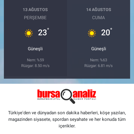
13 AĞUSTOS
14 AĞUSTOS
PERŞEMBE
CUMA
°
°
23
20
Güneşli
Güneşli
Nem: %59
Nem: %63
Rüzgar: 8.50 m/s
Rüzgar: 6.81 m/s
Türkiye'den ve dünyadan son dakika haberleri, köşe yazıları,
magazinden siyasete, spordan seyahate ve her konuda tüm
içerikler.