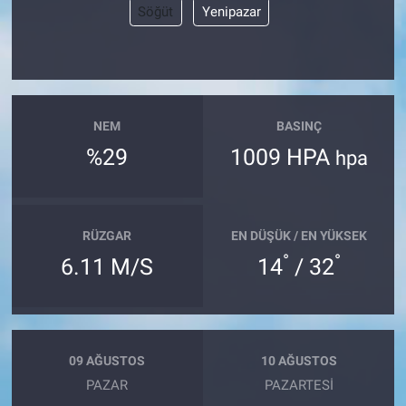
Söğüt
Yenipazar
NEM
BASINÇ
%29
1009 HPA
hpa
RÜZGAR
EN DÜŞÜK / EN YÜKSEK
°
°
6.11 M/S
14
/ 32
09 AĞUSTOS
10 AĞUSTOS
PAZAR
PAZARTESI