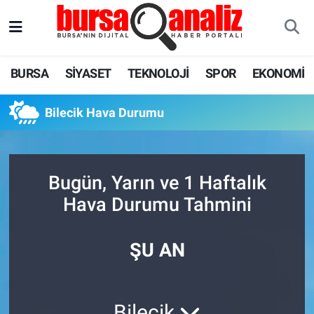
BURSA
Nöbetçi Eczaneler
BURSA
SİYASET
TEKNOLOJİ
SPOR
EKONOMİ
SİYASET
Hava Durumu
Bilecik Hava Durumu
TEKNOLOJİ
Trafik Durumu
SPOR
Süper Lig Puan Durumu ve Fikstür
Bugün, Yarın ve 1 Haftalık
EKONOMİ
Tüm Manşetler
Hava Durumu Tahmini
SAĞLIK
Son Dakika Haberleri
ŞU AN
ASTROLOJİ
Haber Arşivi
BLOG
Bilecik