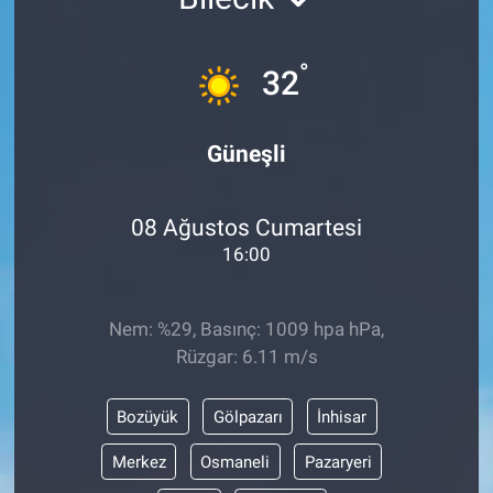
°
32
Güneşli
08 Ağustos Cumartesi
16:00
Nem: %29, Basınç: 1009 hpa hPa,
Rüzgar: 6.11 m/s
Bozüyük
Gölpazarı
İnhisar
Merkez
Osmaneli
Pazaryeri