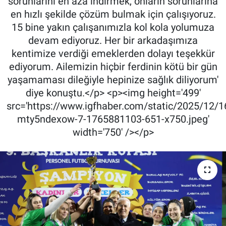
sorunlarını en aza indirmek, onların sorunlarına
en hızlı şekilde çözüm bulmak için çalışıyoruz.
15 bine yakın çalışanımızla kol kola yolumuza
devam ediyoruz. Her bir arkadaşımıza
kentimize verdiği emeklerden dolayı teşekkür
ediyorum. Ailemizin hiçbir ferdinin kötü bir gün
yaşamaması dileğiyle hepinize sağlık diliyorum'
diye konuştu.</p> <p><img height='499'
src='https://www.igfhaber.com/static/2025/12/
mty5ndexow-7-1765881103-651-x750.jpeg'
width='750' /></p>