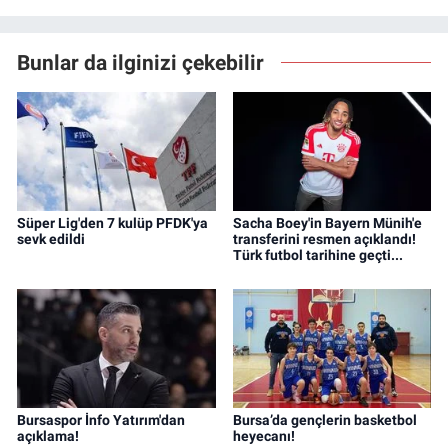
Bunlar da ilginizi çekebilir
Süper Lig'den 7 kulüp PFDK'ya
Sacha Boey'in Bayern Münih'e
sevk edildi
transferini resmen açıklandı!
Türk futbol tarihine geçti...
Bursaspor İnfo Yatırım'dan
Bursa’da gençlerin basketbol
açıklama!
heyecanı!