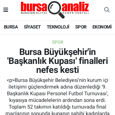
BURSA
Nöbetçi Eczaneler
BURSA
SİYASET
TEKNOLOJİ
SPOR
EKONOMİ
SİYASET
Hava Durumu
SPOR
TEKNOLOJİ
Trafik Durumu
Bursa Büyükşehir'in
'Başkanlık Kupası' finalleri
SPOR
Süper Lig Puan Durumu ve Fikstür
nefes kesti
EKONOMİ
Tüm Manşetler
<p>Bursa Büyükşehir Belediyesi'nin kurum içi
SAĞLIK
Son Dakika Haberleri
iletişimi güçlendirmek adına düzenlediği '9.
Başkanlık Kupası Personel Futbol Turnuvası',
ASTROLOJİ
Haber Arşivi
kıyasıya mücadelelerin ardından sona erdi.
Toplam 52 takımın katıldığı turnuvada final
BLOG
maçlarının sonunda kupanın sahibi kadınlarda