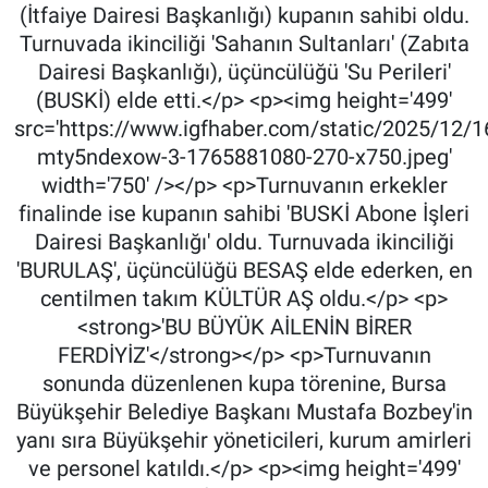
(İtfaiye Dairesi Başkanlığı) kupanın sahibi oldu.
Turnuvada ikinciliği 'Sahanın Sultanları' (Zabıta
Dairesi Başkanlığı), üçüncülüğü 'Su Perileri'
(BUSKİ) elde etti.</p> <p><img height='499'
src='https://www.igfhaber.com/static/2025/12/
mty5ndexow-3-1765881080-270-x750.jpeg'
width='750' /></p> <p>Turnuvanın erkekler
finalinde ise kupanın sahibi 'BUSKİ Abone İşleri
Dairesi Başkanlığı' oldu. Turnuvada ikinciliği
'BURULAŞ', üçüncülüğü BESAŞ elde ederken, en
centilmen takım KÜLTÜR AŞ oldu.</p> <p>
<strong>'BU BÜYÜK AİLENİN BİRER
FERDİYİZ'</strong></p> <p>Turnuvanın
sonunda düzenlenen kupa törenine, Bursa
Büyükşehir Belediye Başkanı Mustafa Bozbey'in
yanı sıra Büyükşehir yöneticileri, kurum amirleri
ve personel katıldı.</p> <p><img height='499'