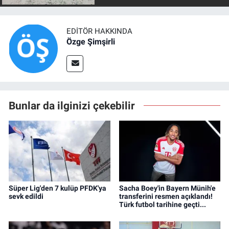
EDITÖR HAKKINDA
Özge Şimşirli
Bunlar da ilginizi çekebilir
Süper Lig'den 7 kulüp PFDK'ya
Sacha Boey'in Bayern Münih'e
sevk edildi
transferini resmen açıklandı!
Türk futbol tarihine geçti...