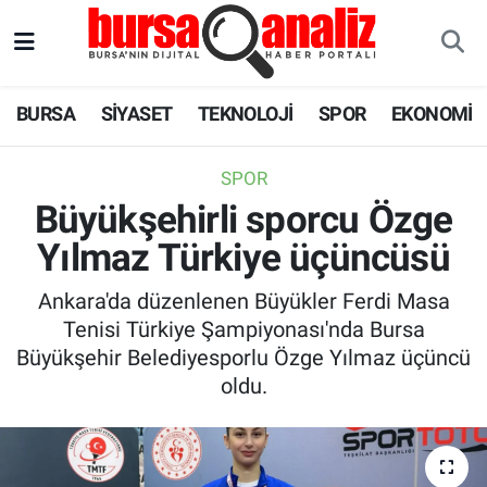
BURSA
Nöbetçi Eczaneler
BURSA
SİYASET
TEKNOLOJİ
SPOR
EKONOMİ
SİYASET
Hava Durumu
SPOR
TEKNOLOJİ
Trafik Durumu
Büyükşehirli sporcu Özge
Yılmaz Türkiye üçüncüsü
SPOR
Süper Lig Puan Durumu ve Fikstür
Ankara'da düzenlenen Büyükler Ferdi Masa
EKONOMİ
Tüm Manşetler
Tenisi Türkiye Şampiyonası'nda Bursa
Büyükşehir Belediyesporlu Özge Yılmaz üçüncü
SAĞLIK
Son Dakika Haberleri
oldu.
ASTROLOJİ
Haber Arşivi
BLOG