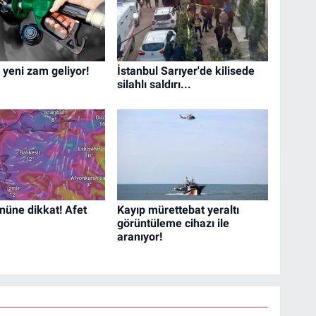
 yeni zam geliyor!
İstanbul Sarıyer'de kilisede
silahlı saldırı...
nüne dikkat! Afet
Kayıp mürettebat yeraltı
görüntüleme cihazı ile
aranıyor!