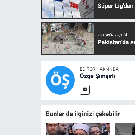
Süper Lig'den
EDITÖRÜN SEÇTIĞI
Pakistan’da s
EDITÖR HAKKINDA
Özge Şimşirli
Bunlar da ilginizi çekebilir