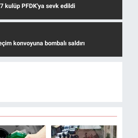
 7 kulüp PFDK'ya sevk edildi
eçim konvoyuna bombalı saldırı