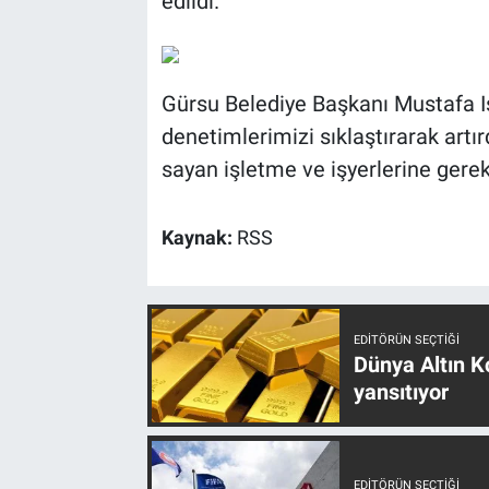
edildi.
Gürsu Belediye Başkanı Mustafa I
denetimlerimizi sıklaştırarak artırd
sayan işletme ve işyerlerine gerekl
Kaynak:
RSS
EDITÖRÜN SEÇTIĞI
Dünya Altın Ko
yansıtıyor
EDITÖRÜN SEÇTIĞI