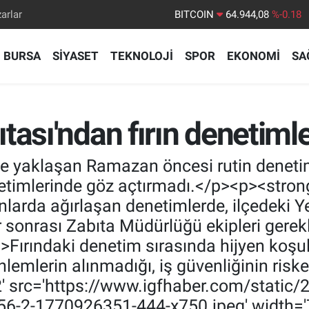
arlar
DOLAR
47,7436
%0.18
EURO
55,2510
%0.32
BURSA
SİYASET
TEKNOLOJİ
SPOR
EKONOMİ
SA
STERLİN
64,4811
%0.38
GRAM ALTIN
6660.55
%0.03
BİST100
13.779
%-14
tası'ndan fırın denetimle
BITCOIN
64.944,08
%-0.18
e yaklaşan Ramazan öncesi rutin denetiml
enetimlerinde göz açtırmadı.</p><p><stro
nlarda ağırlaşan denetimlerde, ilçedeki 
r sonrası Zabıta Müdürlüğü ekipleri gerekl
>Fırındaki denetim sırasında hijyen koşu
lemlerin alınmadığı, iş güvenliğinin riske 
2' src='https://www.igfhaber.com/stati
56-2-1770926351-444-x750.jpeg' width='