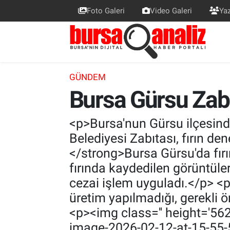
Foto Galeri
Video Galeri
Yaz
BURSA
Nöbetçi Eczaneler
SİYASET
Hava Durumu
GÜNDEM
Bursa Gürsu Zabı
TEKNOLOJİ
Trafik Durumu
SPOR
Süper Lig Puan Durumu ve Fikstür
<p>Bursa'nun Gürsu ilçesind
Belediyesi Zabıtası, fırın d
EKONOMİ
Tüm Manşetler
</strong>Bursa Gürsu'da fırı
fırında kaydedilen görüntüle
SAĞLIK
Son Dakika Haberleri
cezai işlem uyguladı.</p> <p
üretim yapılmadığı, gerekli ön
ASTROLOJİ
Haber Arşivi
<p><img class='' height='56
BLOG
image-2026-02-12-at-15-55-