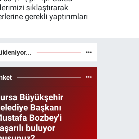
rimizi sıklaştırarak
rlerine gerekli yaptırımları
ükleniyor...
nket
ursa Büyükşehir
elediye Başkanı
ustafa Bozbey'i
aşarılı buluyor
usunuz?