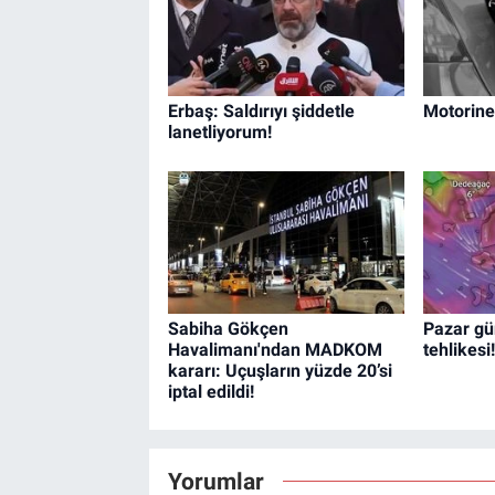
Erbaş: Saldırıyı şiddetle
Motorine
lanetliyorum!
Sabiha Gökçen
Pazar gü
Havalimanı'ndan MADKOM
tehlikesi!
kararı: Uçuşların yüzde 20’si
iptal edildi!
Yorumlar