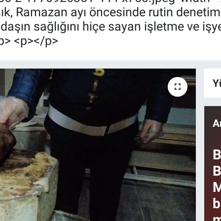
k, Ramazan ayı öncesinde rutin denetimle
andaşın sağlığını hiçe sayan işletme ve işye
/p> <p></p>
Y
A
B
B
M
b
m