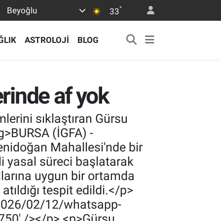
°
Beyoğlu
33
ĞLIK
ASTROLOJİ
BLOG
rinde af yok
erini sıklaştıran Gürsu
ng>BURSA (İGFA) -
Yenidoğan Mahallesi'nde bir
i yasal süreci başlatarak
llarına uygun bir ortamda
atıldığı tespit edildi.</p>
c/2026/02/12/whatsapp-
750' /></p> <p>Gürsu